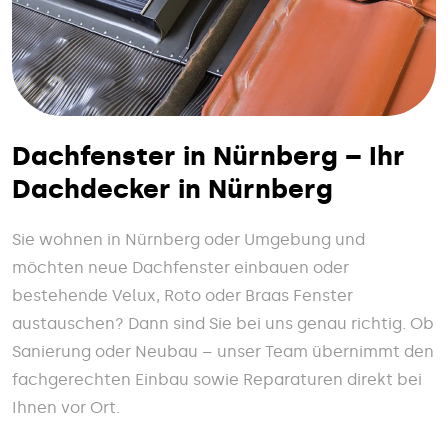
Dachfenster in Nürnberg – Ihr
Dachdecker in Nürnberg
Sie wohnen in Nürnberg oder Umgebung und
möchten neue Dachfenster einbauen oder
bestehende Velux, Roto oder Braas Fenster
austauschen? Dann sind Sie bei uns genau richtig. Ob
Sanierung oder Neubau – unser Team übernimmt den
fachgerechten Einbau sowie Reparaturen direkt bei
Ihnen vor Ort.