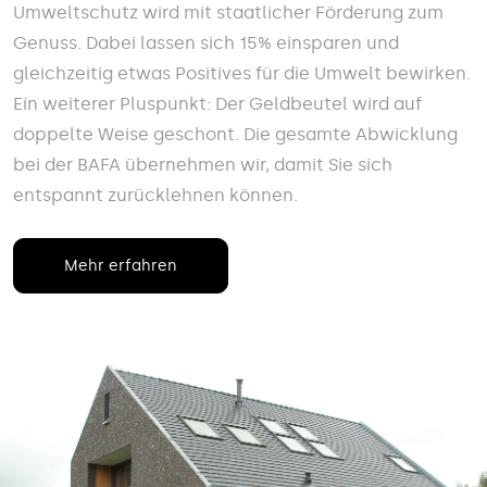
Umweltschutz wird mit staatlicher Förderung zum
Genuss. Dabei lassen sich 15% einsparen und
gleichzeitig etwas Positives für die Umwelt bewirken.
Ein weiterer Pluspunkt: Der Geldbeutel wird auf
doppelte Weise geschont. Die gesamte Abwicklung
bei der BAFA übernehmen wir, damit Sie sich
entspannt zurücklehnen können.
Mehr erfahren