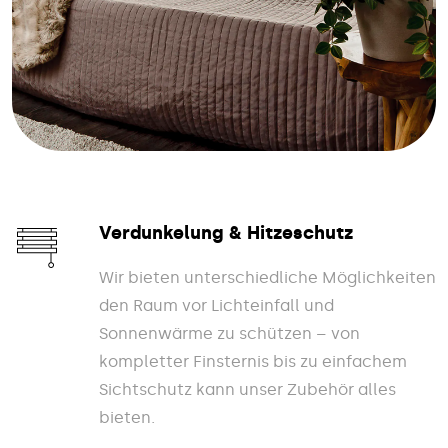
Verdunkelung & Hitzeschutz
Wir bieten unterschiedliche Möglichkeiten
den Raum vor Lichteinfall und
Sonnenwärme zu schützen – von
kompletter Finsternis bis zu einfachem
Sichtschutz kann unser Zubehör alles
bieten.