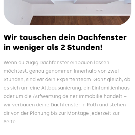
Wir tauschen dein Dachfenster
in weniger als 2 Stunden!
Wenn du zügig Dachfenster einbauen lassen
möchtest, genau genommen innerhalb von zwei
Stunden, sind wir dein Expertenteam. Ganz gleich, ob
es sich um eine Altbausanierung, ein Einfamilienhaus
oder um die Aufwertung deiner Immobilie handelt –
wir verbauen deine Dachfenster in Roth und stehen
dir von der Planung bis zur Montage jederzeit zur
Seite.