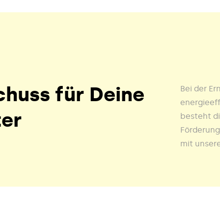
chuss für Deine
Bei der E
energieeff
ter
besteht di
Förderung 
mit unser