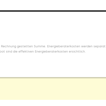
 in Rechnung gestellten Summe. Energieberaterkosten werden separat
 sind die effektiven Energieberaterkosten ersichtlich.