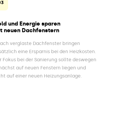
03
ld und Energie sparen
t neuen Dachfenstern
fach verglaste Dachfenster bringen
sätzlich eine Ersparnis bei den Heizkosten.
r Fokus bei der Sanierung sollte deswegen
nächst auf neuen Fenstern liegen und
cht auf einer neuen Heizungsanlage.