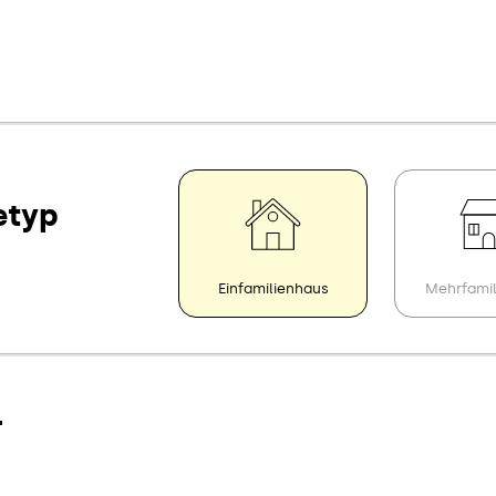
etyp
Einfamilienhaus
Mehrfami
r