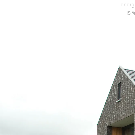
energ
15 