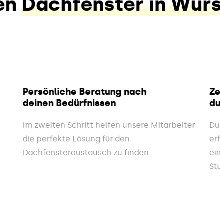
en
Dachfenster in Wür
Persönliche Beratung nach
Ze
deinen Bedürfnissen
du
Im zweiten Schritt helfen unsere Mitarbeiter
Du
die perfekte Lösung für den
er
Dachfensteraustausch zu finden.
ei
St