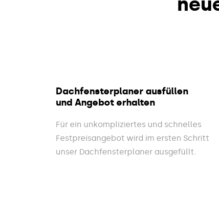
neu
Dachfensterplaner ausfüllen
und Angebot erhalten
Für ein unkompliziertes und schnelles
Festpreisangebot wird im ersten Schritt
unser Dachfensterplaner ausgefüllt.