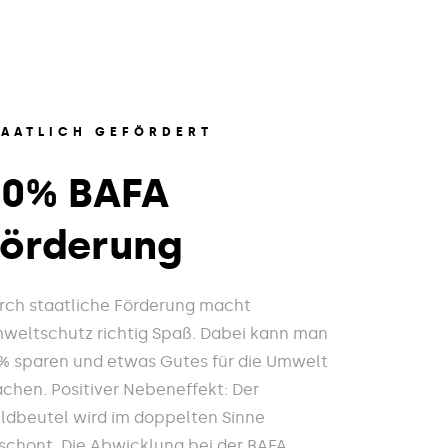
TAATLICH GEFÖRDERT
20% BAFA
Förderung
rch staatliche Förderung macht
weltschutz richtig Spaß. Dabei kann man
% sparen und etwas Gutes für die Umwelt
chen. Positiver Nebeneffekt: Der
ldbeutel wird im doppelten Sinne
schont. Die Abwicklung bei der BAFA