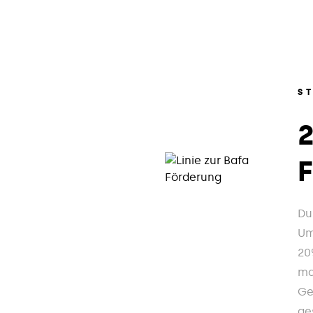
S
Du
Um
20
ma
Ge
ge