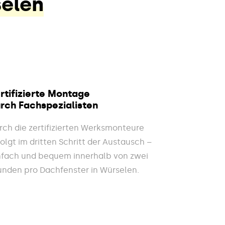
selen
rtifizierte Montage
rch Fachspezialisten
rch die zertifizierten Werksmonteure
folgt im dritten Schritt der Austausch –
nfach und bequem innerhalb von zwei
unden pro Dachfenster in Würselen.