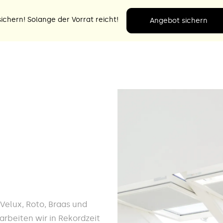
ichern! Solange der Vorrat reicht!
Angebot sichern
e Velux, Roto, Braas und
arbeiten wir in Rekordzeit