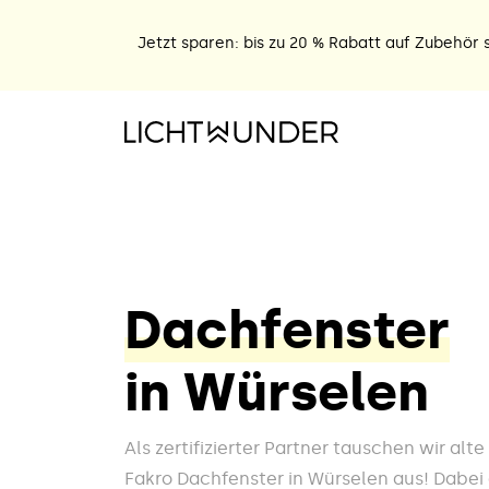
Jetzt sparen: bis zu 20 % Rabatt auf Zubehör s
Dachfenster
in Würselen
Als zertifizierter Partner tauschen wir alt
Fakro Dachfenster in Würselen aus! Dabei 