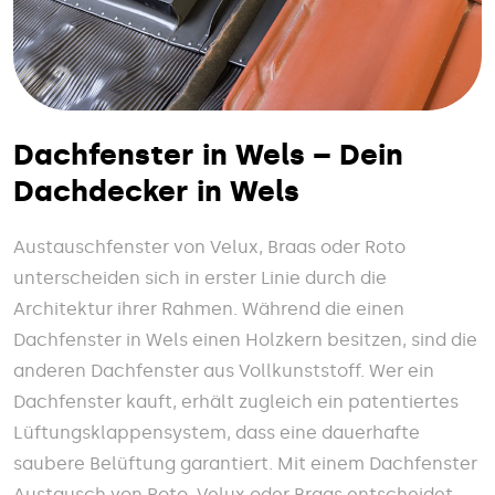
Dachfenster in Wels – Dein
Dachdecker in Wels
Austauschfenster von Velux, Braas oder Roto
unterscheiden sich in erster Linie durch die
Architektur ihrer Rahmen. Während die einen
Dachfenster in Wels einen Holzkern besitzen, sind die
anderen Dachfenster aus Vollkunststoff. Wer ein
Dachfenster kauft, erhält zugleich ein patentiertes
Lüftungsklappensystem, dass eine dauerhafte
saubere Belüftung garantiert. Mit einem Dachfenster
Austausch von Roto, Velux oder Braas entscheidet