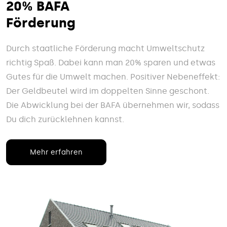
20% BAFA
Förderung
Durch staatliche Förderung macht Umweltschutz
richtig Spaß. Dabei kann man 20% sparen und etwas
Gutes für die Umwelt machen. Positiver Nebeneffekt:
Der Geldbeutel wird im doppelten Sinne geschont.
Die Abwicklung bei der BAFA übernehmen wir, sodass
Du dich zurücklehnen kannst.
Mehr erfahren