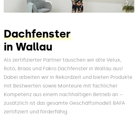
Dachfenster
in Wallau
Als zertifizierter Partner tauschen wir alte Velux,
Roto, Braas und Fakro Dachfenster in Wallau aus!
Dabei arbeiten wir in Rekordzeit und bieten Produkte
mit Bestwerten sowie Monteure mit fachlicher
Kompetenz aus einem nachhaltigen Betrieb an –
zusätzlich ist das gesamte Geschäftsmodell BAFA
zertifiziert und förderfähig.