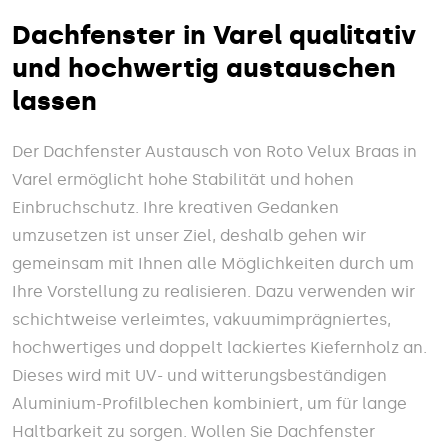
Dachfenster in Varel qualitativ
und hochwertig austauschen
lassen
Der Dachfenster Austausch von Roto Velux Braas in
Varel ermöglicht hohe Stabilität und hohen
Einbruchschutz. Ihre kreativen Gedanken
umzusetzen ist unser Ziel, deshalb gehen wir
gemeinsam mit Ihnen alle Möglichkeiten durch um
Ihre Vorstellung zu realisieren. Dazu verwenden wir
schichtweise verleimtes, vakuumimprägniertes,
hochwertiges und doppelt lackiertes Kiefernholz an.
Dieses wird mit UV- und witterungsbeständigen
Aluminium-Profilblechen kombiniert, um für lange
Haltbarkeit zu sorgen. Wollen Sie Dachfenster