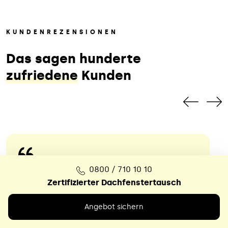
KUNDENREZENSIONEN
Das sagen hunderte
zufriedene
Kunden
0800 / 710 10 10
Das war ein echter Glücksfall
Zertifizierter Dachfenstertausch
Nach dem völlig überzogenen
Angebot sichern
Kostenvoranschlag eines örtlichen
Dachdeckerbetriebs hat sich der Meister,