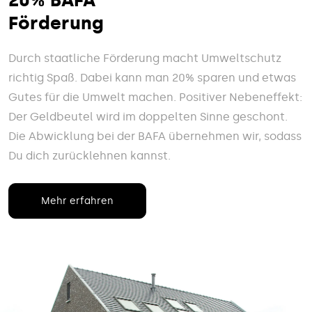
20% BAFA
Förderung
Durch staatliche Förderung macht Umweltschutz
richtig Spaß. Dabei kann man 20% sparen und etwas
Gutes für die Umwelt machen. Positiver Nebeneffekt:
Der Geldbeutel wird im doppelten Sinne geschont.
Die Abwicklung bei der BAFA übernehmen wir, sodass
Du dich zurücklehnen kannst.
Mehr erfahren