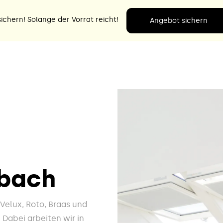
ichern! Solange der Vorrat reicht!
Angebot sichern
rbach
e Velux, Roto, Braas und
 Dabei arbeiten wir in