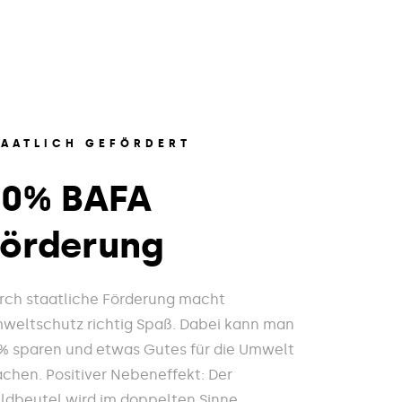
TAATLICH GEFÖRDERT
20% BAFA
Förderung
rch staatliche Förderung macht
weltschutz richtig Spaß. Dabei kann man
% sparen und etwas Gutes für die Umwelt
chen. Positiver Nebeneffekt: Der
ldbeutel wird im doppelten Sinne