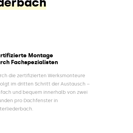
ederbach
rtifizierte Montage
rch Fachspezialisten
rch die zertifizierten Werksmonteure
folgt im dritten Schritt der Austausch –
nfach und bequem innerhalb von zwei
unden pro Dachfenster in
terliederbach.