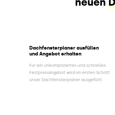
neuen
D
Dachfensterplaner ausfüllen
und Angebot erhalten
Für ein unkompliziertes und schnelles
Festpreisangebot wird im ersten Schritt
unser Dachfensterplaner ausgefüllt.