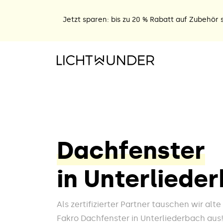
Jetzt sparen: bis zu 20 % Rabatt auf Zubehör s
Dachfenster
in Unterliede
Als zertifizierter Partner tauschen wir alt
Fakro Dachfenster in Unterliederbach aus!