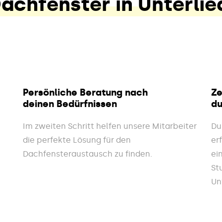
achfenster in Unterli
Persönliche Beratung nach
Ze
deinen Bedürfnissen
du
Im zweiten Schritt helfen unsere Mitarbeiter
Du
die perfekte Lösung für den
er
Dachfensteraustausch zu finden.
ei
St
Un