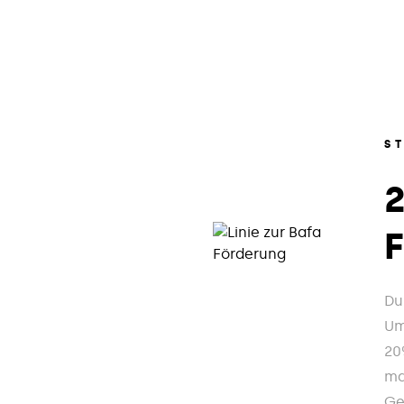
S
Du
Um
20
ma
Ge