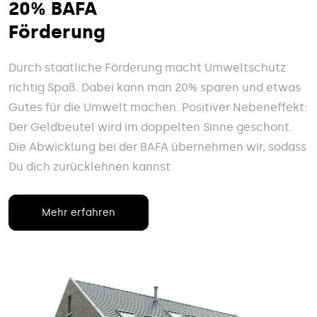
20% BAFA
Förderung
Durch staatliche Förderung macht Umweltschutz
richtig Spaß. Dabei kann man 20% sparen und etwas
Gutes für die Umwelt machen. Positiver Nebeneffekt:
Der Geldbeutel wird im doppelten Sinne geschont.
Die Abwicklung bei der BAFA übernehmen wir, sodass
Du dich zurücklehnen kannst.
Mehr erfahren