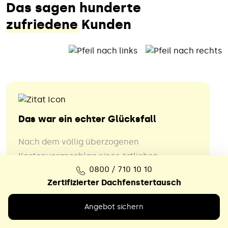
Das sagen hunderte
zufriedene
Kunden
Das war ein echter Glücksfall
Nach dem völlig überzogenen
Kostenvoranschlag eines örtlichen
0800 / 710 10 10
Dachdeckerbetriebs hat sich der Meister,
Zertifizierter Dachfenstertausch
vielleicht wegen kritischer Rückfragen,
nicht mehr gemeldet. Bei unserem
Angebot sichern
Renovierungsplänen (Badezimmer
komplett) kamen wir daher in Zeitdruck.