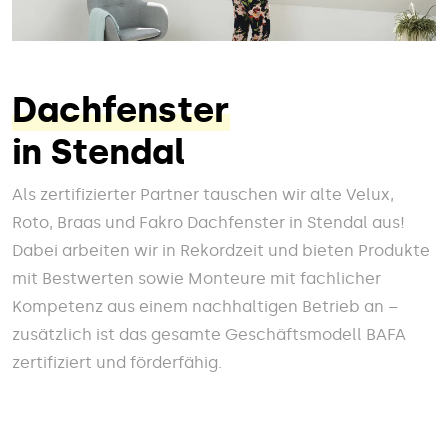
Dachfenster
in Stendal
Als zertifizierter Partner tauschen wir alte Velux,
Roto, Braas und Fakro Dachfenster in Stendal aus!
Dabei arbeiten wir in Rekordzeit und bieten Produkte
mit Bestwerten sowie Monteure mit fachlicher
Kompetenz aus einem nachhaltigen Betrieb an –
zusätzlich ist das gesamte Geschäftsmodell BAFA
zertifiziert und förderfähig.