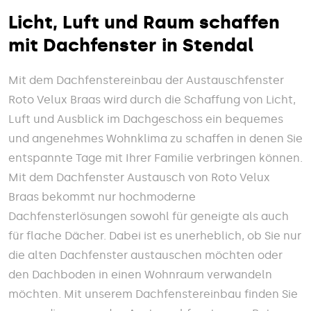
Licht, Luft und Raum schaffen
mit Dachfenster in Stendal
Mit dem Dachfenstereinbau der Austauschfenster
Roto Velux Braas wird durch die Schaffung von Licht,
Luft und Ausblick im Dachgeschoss ein bequemes
und angenehmes Wohnklima zu schaffen in denen Sie
entspannte Tage mit Ihrer Familie verbringen können.
Mit dem Dachfenster Austausch von Roto Velux
Braas bekommt nur hochmoderne
Dachfensterlösungen sowohl für geneigte als auch
für flache Dächer. Dabei ist es unerheblich, ob Sie nur
die alten Dachfenster austauschen möchten oder
den Dachboden in einen Wohnraum verwandeln
möchten. Mit unserem Dachfenstereinbau finden Sie