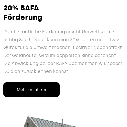
20% BAFA
Förderung
Durch staatliche Förderung macht Umweltschutz
richtig Spaß. Dabei kann man 20% sparen und etwas
Gutes für die Umwelt machen. Positiver Nebeneffekt:
Der Geldbeutel wird im doppelten Sinne geschont.
Die Abwicklung bei der BAFA übernehmen wir, sodass
Du dich zurücklehnen kannst.
Mehr erfahren