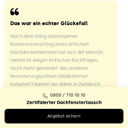
Das war ein echter Glücksfall
Nach dem völlig überzogenen
Kostenvoranschlag eines örtlichen
Dachdeckerbetriebs hat sich der Meister,
vielleicht wegen kritischer Rückfragen,
nicht mehr gemeldet. Bei unserem
Renovierungsplänen (Badezimmer
komplett) kamen wir daher in Zeitdruck.
Eher per Zufall sind wir dann im Internet auf
0800 / 710 10 10
die Fa. Lichtwunder gestoßen. Das war ein
Zertifizierter Dachfenstertausch
echter Glücksfall. Der Fensteraustausch
erfolgte zeitgerecht, sauber und sehr
Angebot sichern
akkurat.