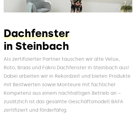
Dachfenster
in Steinbach
Als zertifizierter Partner tauschen wir alte Velux,
Roto, Braas und Fakro Dachfenster in Steinbach aus!
Dabei arbeiten wir in Rekordzeit und bieten Produkte
mit Bestwerten sowie Monteure mit fachlicher
Kompetenz aus einem nachhaltigen Betrieb an –
zusätzlich ist das gesamte Geschäftsmodell BAFA
zertifiziert und förderfähig.