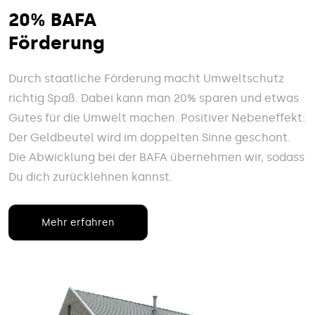
20% BAFA
Förderung
Durch staatliche Förderung macht Umweltschutz
richtig Spaß. Dabei kann man 20% sparen und etwas
Gutes für die Umwelt machen. Positiver Nebeneffekt:
Der Geldbeutel wird im doppelten Sinne geschont.
Die Abwicklung bei der BAFA übernehmen wir, sodass
Du dich zurücklehnen kannst.
Mehr erfahren