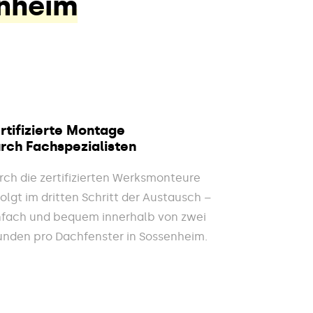
enheim
rtifizierte Montage
rch Fachspezialisten
rch die zertifizierten Werksmonteure
folgt im dritten Schritt der Austausch –
nfach und bequem innerhalb von zwei
unden pro Dachfenster in Sossenheim.