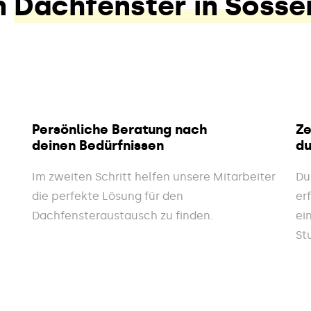
n
Dachfenster in Soss
Persönliche Beratung nach
Ze
deinen Bedürfnissen
du
Im zweiten Schritt helfen unsere Mitarbeiter
Du
die perfekte Lösung für den
er
Dachfensteraustausch zu finden.
ei
St