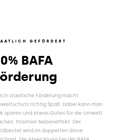
TAATLICH GEFÖRDERT
20% BAFA
Förderung
rch staatliche Förderung macht
weltschutz richtig Spaß. Dabei kann man
% sparen und etwas Gutes für die Umwelt
chen. Positiver Nebeneffekt: Der
ldbeutel wird im doppelten Sinne
schont. Die Abwicklung bei der BAFA