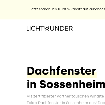
Jetzt sparen: bis zu 20 % Rabatt auf Zubehör s
Dachfenster
in Sossenhei
Als zertifizierter Partner tauschen wir alt
Fakro Dachfenster in Sossenheim aus! Dabe