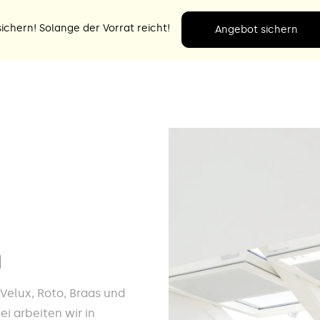
ichern! Solange der Vorrat reicht!
Angebot sichern
m
e Velux, Roto, Braas und
i arbeiten wir in