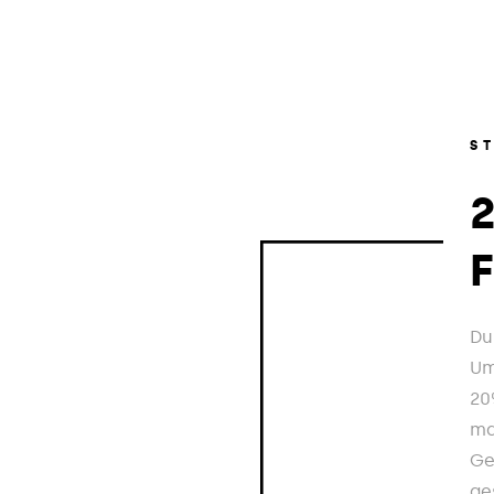
S
Du
Um
20
ma
Ge
ge