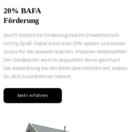
20% BAFA
Förderung
Durch staatliche Förderung macht Umweltschutz
richtig Spaß. Dabei kann man 20% sparen und etwas
Gutes für die Umwelt machen. Positiver Nebeneffekt:
Der Geldbeutel wird im doppelten Sinne geschont.
Die Abwicklung bei der BAFA übernehmen wir, sodass
Du dich zurücklehnen kannst.
Mehr erfahren