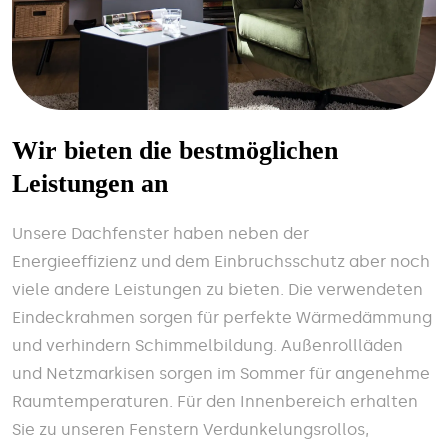
Wir bieten die bestmöglichen
Leistungen an
Unsere Dachfenster haben neben der
Energieeffizienz und dem Einbruchsschutz aber noch
viele andere Leistungen zu bieten. Die verwendeten
Eindeckrahmen sorgen für perfekte Wärmedämmung
und verhindern Schimmelbildung. Außenrollläden
und Netzmarkisen sorgen im Sommer für angenehme
Raumtemperaturen. Für den Innenbereich erhalten
Sie zu unseren Fenstern Verdunkelungsrollos,