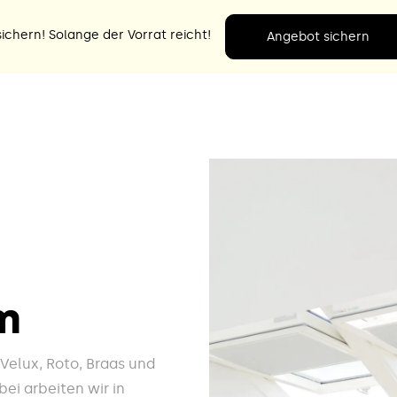
ichern! Solange der Vorrat reicht!
Angebot sichern
m
e Velux, Roto, Braas und
ei arbeiten wir in