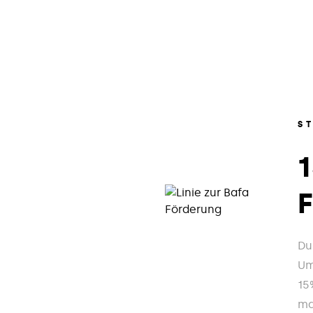
S
Du
Um
15
ma