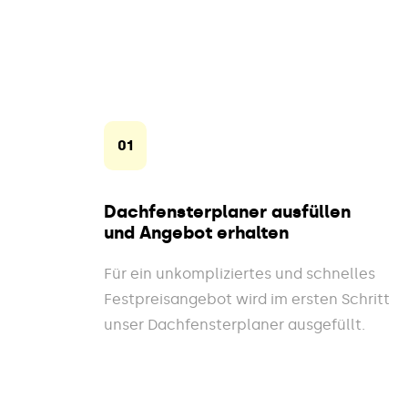
01
Dachfensterplaner ausfüllen
und Angebot erhalten
Für ein unkompliziertes und schnelles
Festpreisangebot wird im ersten Schritt
unser Dachfensterplaner ausgefüllt.