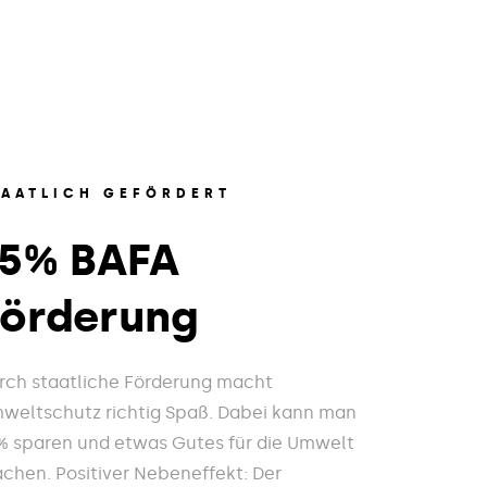
TAATLICH GEFÖRDERT
15% BAFA
Förderung
rch staatliche Förderung macht
weltschutz richtig Spaß. Dabei kann man
% sparen und etwas Gutes für die Umwelt
chen. Positiver Nebeneffekt: Der