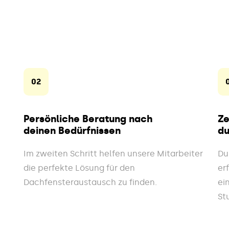
02
Persönliche Beratung nach
Ze
deinen Bedürfnissen
du
Im zweiten Schritt helfen unsere Mitarbeiter
Du
die perfekte Lösung für den
er
Dachfensteraustausch zu finden.
ei
St