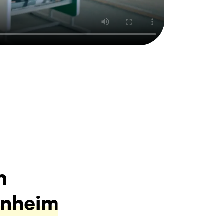
m
anheim