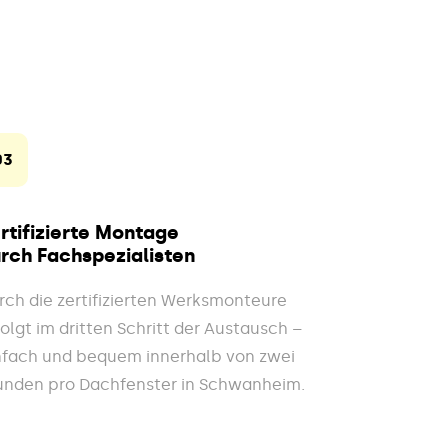
03
rtifizierte Montage
rch Fachspezialisten
rch die zertifizierten Werksmonteure
folgt im dritten Schritt der Austausch –
nfach und bequem innerhalb von zwei
unden pro Dachfenster in Schwanheim.