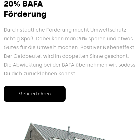
20% BAFA
Förderung
Durch staatliche Förderung macht Umweltschutz
richtig Spaß. Dabei kann man 20% sparen und etwas
Gutes für die Umwelt machen. Positiver Nebeneffekt:
Der Geldbeutel wird im doppelten Sinne geschont.
Die Abwicklung bei der BAFA übernehmen wir, sodass
Du dich zurücklehnen kannst.
Mehr erfahren