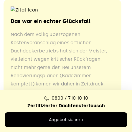
Das war ein echter Glücksfall
Nach dem völlig überzogenen
Kostenvoranschlag eines örtlichen
Dachdeckerbetriebs hat sich der Meister,
vielleicht wegen kritischer Rückfragen,
nicht mehr gemeldet. Bei unserem
Renovierungsplänen (Badezimmer
komplett) kamen wir daher in Zeitdruck.
Eher per Zufall sind wir dann im Internet auf
0800 / 710 10 10
die Fa. Lichtwunder gestoßen. Das war ein
Zertifizierter Dachfenstertausch
echter Glücksfall. Der Fensteraustausch
erfolgte zeitgerecht, sauber und sehr
Angebot sichern
akkurat.