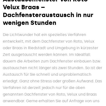
Velux Braas –
Dachfensteraustausch in nur
wenigen Stunden
Die Lichtwunder hat ein spezielles Verfahren
entwickelt, mit dem Dachfenster von Roto, Velux
oder Braas in Riedstadt und Umgebung in kürzester
Zeit ausgetauscht werden können. Im Idealfall
dauern die Arbeiten zum Dachfenster einbauen bzw.
austauschen nicht länger als zwei Stunden. So ist der
Austausch für Sie schnell und unproblematisch
erledigt. Ganz ohne Stress oder großen Aufwand. Das
Verfahren ist derzeit jedoch nur für die oben
genannten Dachfenster von Roto, Velux und Braas
anwendbar. Gerne erhalten Sie auf Anfrage von uns