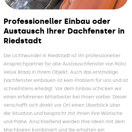
Professioneller Einbau oder
Austausch Ihrer Dachfenster in
Riedstadt
Die Lichtwunder in Riedstadt ist Ihr professioneller
Ansprechpartner für alle Austauschfenster von Roto
Velux Braas in Ihrem Objekt. Auch das erstmalige
Dachfenster einbauen ist kein Problem für uns und ist
schnellstens erledigt. Vor dem Einbau schicken wir
einen erfahrenen Mitarbeiter bei Ihnen vorbei. Dieser
verschafft sich direkt vor Ort einen Überblick über
die Situation und bespricht mit Ihnen ihre Wünsche
und Pläne. Anschließend werden Ihre Ideen mit dem
Machbaren kombiniert und Sie erhalten ein