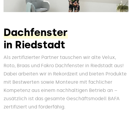
Dachfenster
in Riedstadt
Als zertifizierter Partner tauschen wir alte Velux,
Roto, Braas und Fakro Dachfenster in Riedstadt aus!
Dabei arbeiten wir in Rekordzeit und bieten Produkte
mit Bestwerten sowie Monteure mit fachlicher
Kompetenz aus einem nachhaltigen Betrieb an –
zusätzlich ist das gesamte Geschäftsmodell BAFA
zertifiziert und förderfähig.