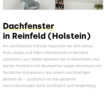
Dachfenster
in Reinfeld (Holstein)
Als zertifizierter Partner tauschen wir alte Velux,
Roto, Braas und Fakro Dachfenster in Reinfeld
(Holstein) aus! Dabei arbeiten wir in Rekordzeit und
bieten Produkte mit Bestwerten sowie Monteure mit
fachlicher Kompetenz aus einem nachhaltigen
Betrieb an – zusätzlich ist das gesamte
Geschäftsmodell BAFA zertifiziert und förderfähig.