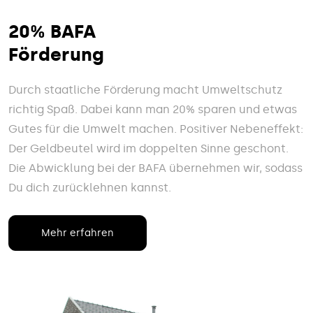
20% BAFA
Förderung
Durch staatliche Förderung macht Umweltschutz
richtig Spaß. Dabei kann man 20% sparen und etwas
Gutes für die Umwelt machen. Positiver Nebeneffekt:
Der Geldbeutel wird im doppelten Sinne geschont.
Die Abwicklung bei der BAFA übernehmen wir, sodass
Du dich zurücklehnen kannst.
Mehr erfahren