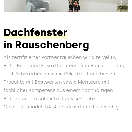
Dachfenster
in Rauschenberg
Als zertifizierter Partner tauschen wir alte Velux,
Roto, Braas und Fakro Dachfenster in Rauschenberg
aus! Dabei arbeiten wir in Rekordzeit und bieten
Produkte mit Bestwerten sowie Monteure mit
fachlicher Kompetenz aus einem nachhaltigen
Betrieb an – zusätzlich ist das gesamte
Geschäftsmodell BAFA zertifiziert und förderfähig.