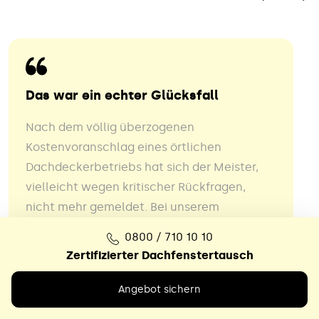
Das war ein echter Glücksfall
Nach dem völlig überzogenen
Kostenvoranschlag eines örtlichen
Dachdeckerbetriebs hat sich der Meister,
vielleicht wegen kritischer Rückfragen,
nicht mehr gemeldet. Bei unserem
Renovierungsplänen (Badezimmer
0800 / 710 10 10
komplett) kamen wir daher in Zeitdruck.
Zertifizierter Dachfenstertausch
Eher per Zufall sind wir dann im Internet auf
die Fa. Lichtwunder gestoßen. Das war ein
Angebot sichern
echter Glücksfall. Der Fensteraustausch