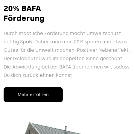
20% BAFA
Förderung
Durch staatliche Förderung macht Umweltschutz
richtig Spaß. Dabei kann man 20% sparen und etwas
Gutes für die Umwelt machen. Positiver Nebeneffekt:
Der Geldbeutel wird im doppelten Sinne geschont.
Die Abwicklung bei der BAFA übernehmen wir, sodass
Du dich zurücklehnen kannst.
Mehr erfahren