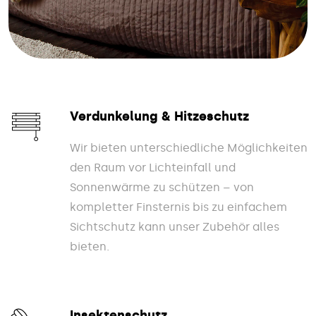
Verdunkelung & Hitzeschutz
Wir bieten unterschiedliche Möglichkeiten
den Raum vor Lichteinfall und
Sonnenwärme zu schützen – von
kompletter Finsternis bis zu einfachem
Sichtschutz kann unser Zubehör alles
bieten.
Insektenschutz