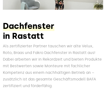
Dachfenster
in Rastatt
Als zertifizierter Partner tauschen wir alte Velux,
Roto, Braas und Fakro Dachfenster in Rastatt aus!
Dabei arbeiten wir in Rekordzeit und bieten Produkte
mit Bestwerten sowie Monteure mit fachlicher
Kompetenz aus einem nachhaltigen Betrieb an –
zusätzlich ist das gesamte Geschäftsmodell BAFA
zertifiziert und förderfähig.