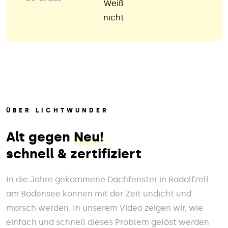
Weiß
nicht
ÜBER LICHTWUNDER
Alt gegen
Neu!
schnell & zertifiziert
In die Jahre gekommene Dachfenster in Radolfzell
am Bodensee können mit der Zeit undicht und
morsch werden. In unserem Video zeigen wir, wie
einfach und schnell dieses Problem gelöst werden