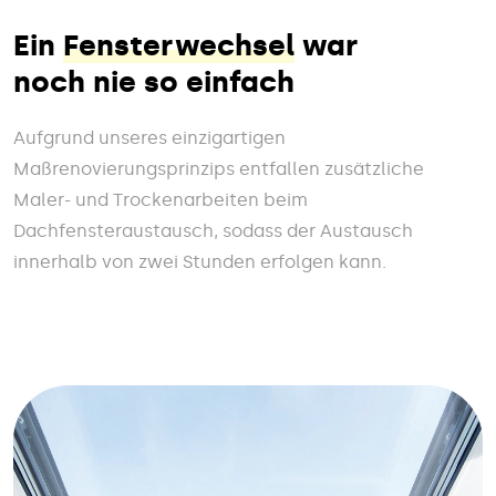
Ein
Fensterwechsel
war
noch nie so einfach
Aufgrund unseres einzigartigen
Maßrenovierungsprinzips entfallen zusätzliche
Maler- und Trockenarbeiten beim
Dachfensteraustausch, sodass der Austausch
innerhalb von zwei Stunden erfolgen kann.