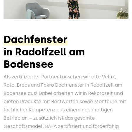
Dachfenster
in Radolfzell am
Bodensee
Als zertifizierter Partner tauschen wir alte Velux,
Roto, Braas und Fakro Dachfenster in Radolfzell am
Bodensee aus! Dabei arbeiten wir in Rekordzeit und
bieten Produkte mit Bestwerten sowie Monteure mit
fachlicher Kompetenz aus einem nachhaltigen
Betrieb an – zusätzlich ist das gesamte
Geschäftsmodell BAFA zertifiziert und förderfähig.