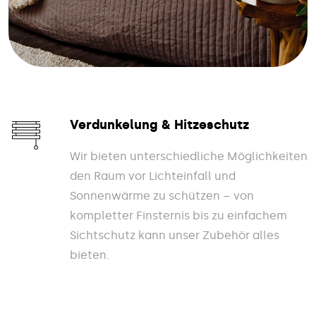
Verdunkelung & Hitzeschutz
Wir bieten unterschiedliche Möglichkeiten
den Raum vor Lichteinfall und
Sonnenwärme zu schützen – von
kompletter Finsternis bis zu einfachem
Sichtschutz kann unser Zubehör alles
bieten.