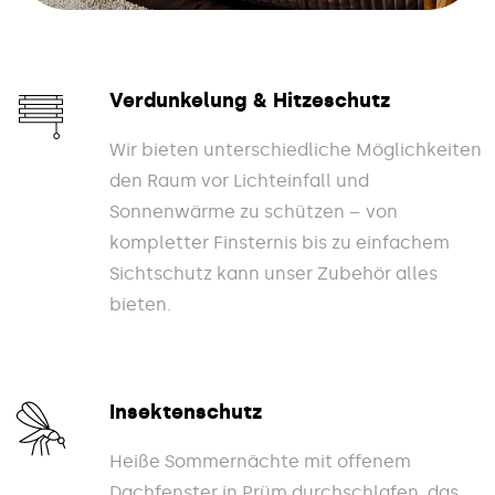
Verdunkelung & Hitzeschutz
Wir bieten unterschiedliche Möglichkeiten
den Raum vor Lichteinfall und
Sonnenwärme zu schützen – von
kompletter Finsternis bis zu einfachem
Sichtschutz kann unser Zubehör alles
bieten.
Insektenschutz
Heiße Sommernächte mit offenem
Dachfenster in Prüm durchschlafen, das