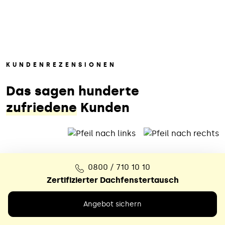
KUNDENREZENSIONEN
Das sagen hunderte
zufriedene
Kunden
0800 / 710 10 10
Zertifizierter Dachfenstertausch
Das war ein echter Glücksfall
Angebot sichern
Nach dem völlig überzogenen