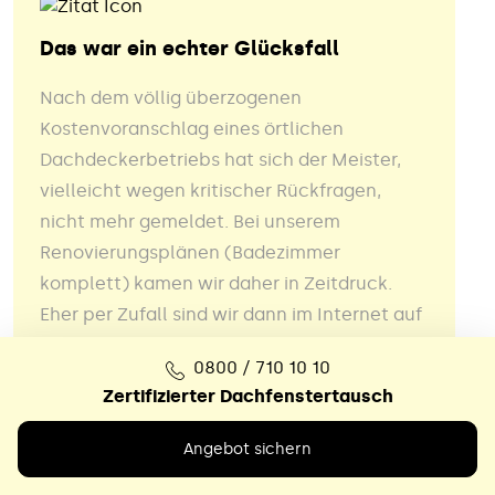
Das war ein echter Glücksfall
Nach dem völlig überzogenen
Kostenvoranschlag eines örtlichen
Dachdeckerbetriebs hat sich der Meister,
vielleicht wegen kritischer Rückfragen,
nicht mehr gemeldet. Bei unserem
Renovierungsplänen (Badezimmer
komplett) kamen wir daher in Zeitdruck.
Eher per Zufall sind wir dann im Internet auf
die Fa. Lichtwunder gestoßen. Das war ein
0800 / 710 10 10
echter Glücksfall. Der Fensteraustausch
Zertifizierter Dachfenstertausch
erfolgte zeitgerecht, sauber und sehr
akkurat.
Angebot sichern