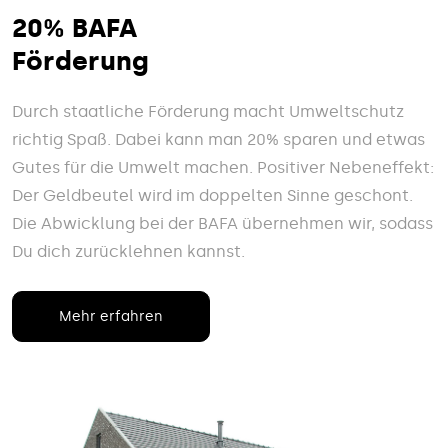
20% BAFA
Förderung
Durch staatliche Förderung macht Umweltschutz
richtig Spaß. Dabei kann man 20% sparen und etwas
Gutes für die Umwelt machen. Positiver Nebeneffekt:
Der Geldbeutel wird im doppelten Sinne geschont.
Die Abwicklung bei der BAFA übernehmen wir, sodass
Du dich zurücklehnen kannst.
Mehr erfahren