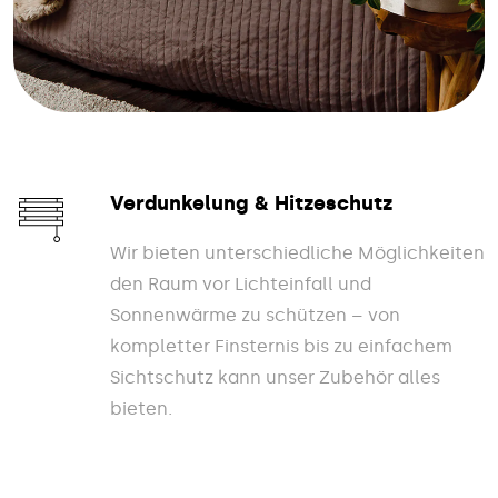
Verdunkelung & Hitzeschutz
Wir bieten unterschiedliche Möglichkeiten
den Raum vor Lichteinfall und
Sonnenwärme zu schützen – von
kompletter Finsternis bis zu einfachem
Sichtschutz kann unser Zubehör alles
bieten.