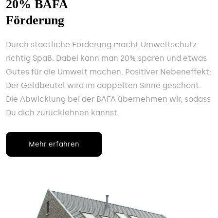
20% BAFA
Förderung
Durch staatliche Förderung macht Umweltschutz
richtig Spaß. Dabei kann man 20% sparen und etwas
Gutes für die Umwelt machen. Positiver Nebeneffekt:
Der Geldbeutel wird im doppelten Sinne geschont.
Die Abwicklung bei der BAFA übernehmen wir, sodass
Du dich zurücklehnen kannst.
Mehr erfahren