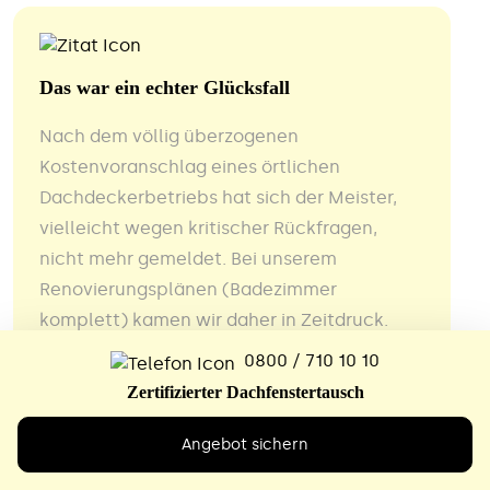
Das war ein echter Glücksfall
Nach dem völlig überzogenen
Kostenvoranschlag eines örtlichen
Dachdeckerbetriebs hat sich der Meister,
vielleicht wegen kritischer Rückfragen,
nicht mehr gemeldet. Bei unserem
Renovierungsplänen (Badezimmer
komplett) kamen wir daher in Zeitdruck.
Eher per Zufall sind wir dann im Internet auf
0800 / 710 10 10
die Fa. Lichtwunder gestoßen. Das war ein
Zertifizierter Dachfenstertausch
echter Glücksfall. Der Fensteraustausch
erfolgte zeitgerecht, sauber und sehr
Angebot sichern
akkurat.