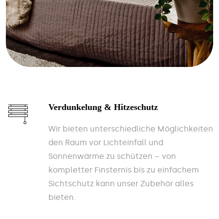
Verdunkelung & Hitzeschutz
Wir bieten unterschiedliche Möglichkeiten
den Raum vor Lichteinfall und
Sonnenwärme zu schützen – von
kompletter Finsternis bis zu einfachem
Sichtschutz kann unser Zubehör alles
bieten.