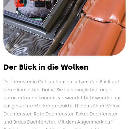
Der Blick in die Wolken
Dachfenster in Ochsenhausen setzen den Blick auf
den Himmel frei. Damit Sie sich möglichst lange
daran erfreuen können, verwendet Lichtwunder nur
ausgesuchte Markenprodukte, Hierzu zählen Velux
Dachfenster, Roto Dachfenster, Fakro Dachfenster
und Braas Dachfenster. Mit dem Augenmerk auf