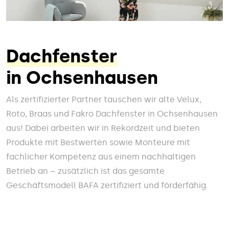
Dachfenster
in Ochsenhausen
Als zertifizierter Partner tauschen wir alte Velux,
Roto, Braas und Fakro Dachfenster in Ochsenhausen
aus! Dabei arbeiten wir in Rekordzeit und bieten
Produkte mit Bestwerten sowie Monteure mit
fachlicher Kompetenz aus einem nachhaltigen
Betrieb an – zusätzlich ist das gesamte
Geschäftsmodell BAFA zertifiziert und förderfähig.