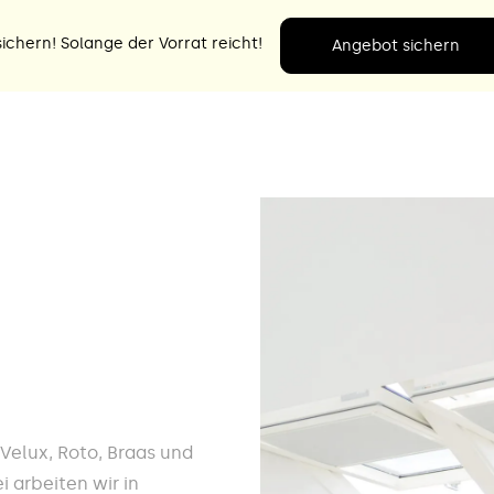
ichern! Solange der Vorrat reicht!
Angebot sichern
e Velux, Roto, Braas und
i arbeiten wir in