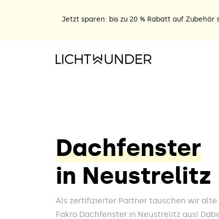
Jetzt sparen: bis zu 20 % Rabatt auf Zubehör s
Dachfenster
in Neustrelitz
Als zertifizierter Partner tauschen wir alt
Fakro Dachfenster in Neustrelitz aus! Dabe