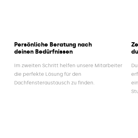
Persönliche Beratung nach
Ze
deinen Bedürfnissen
du
Im zweiten Schritt helfen unsere Mitarbeiter
Du
die perfekte Lösung für den
er
Dachfensteraustausch zu finden.
ei
St