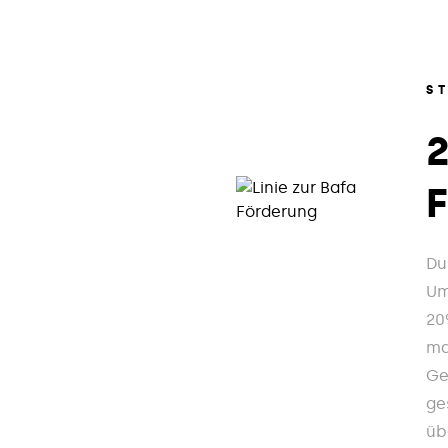
S
Du
Um
20
ma
Ge
ge
üb