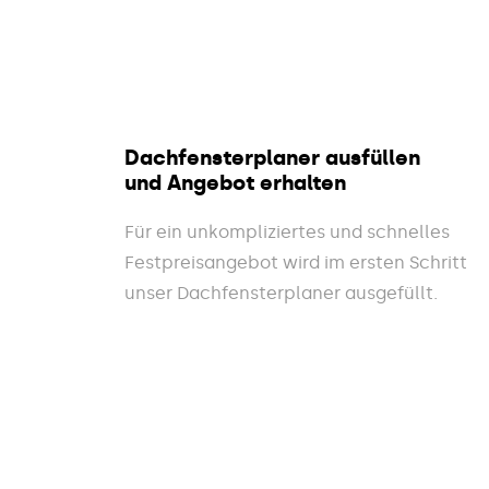
Dachfensterplaner ausfüllen
und Angebot erhalten
Für ein unkompliziertes und schnelles
Festpreisangebot wird im ersten Schritt
unser Dachfensterplaner ausgefüllt.