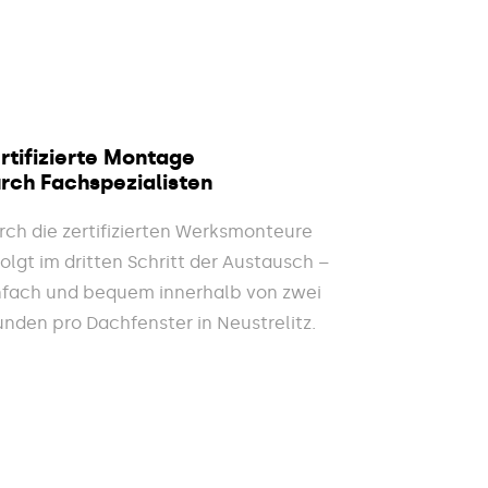
rtifizierte Montage
rch Fachspezialisten
rch die zertifizierten Werksmonteure
folgt im dritten Schritt der Austausch –
nfach und bequem innerhalb von zwei
unden pro Dachfenster in Neustrelitz.