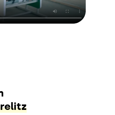
m
relitz