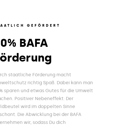
TAATLICH GEFÖRDERT
20% BAFA
Förderung
rch staatliche Förderung macht
weltschutz richtig Spaß. Dabei kann man
% sparen und etwas Gutes für die Umwelt
chen. Positiver Nebeneffekt: Der
ldbeutel wird im doppelten Sinne
schont. Die Abwicklung bei der BAFA
ernehmen wir, sodass Du dich