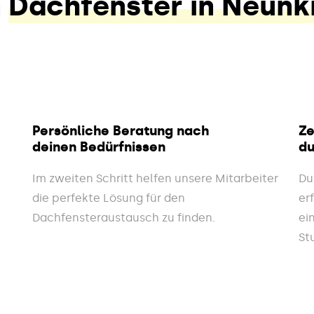
n
Dachfenster in Neunk
Persönliche Beratung nach
Ze
deinen Bedürfnissen
du
Im zweiten Schritt helfen unsere Mitarbeiter
Du
die perfekte Lösung für den
er
Dachfensteraustausch zu finden.
ei
St