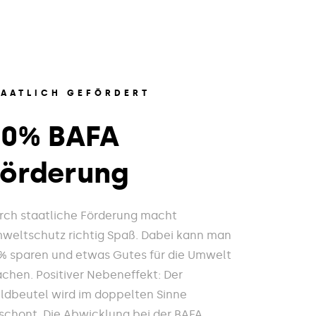
TAATLICH GEFÖRDERT
20% BAFA
Förderung
rch staatliche Förderung macht
weltschutz richtig Spaß. Dabei kann man
% sparen und etwas Gutes für die Umwelt
chen. Positiver Nebeneffekt: Der
ldbeutel wird im doppelten Sinne
schont. Die Abwicklung bei der BAFA