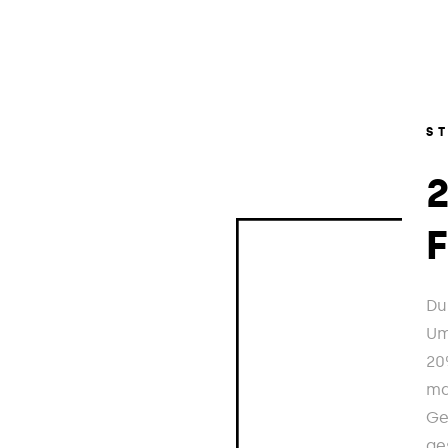
S
Du
Um
20
ma
Ge
ge