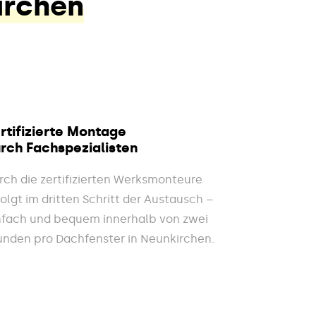
irchen
rtifizierte Montage
rch Fachspezialisten
rch die zertifizierten Werksmonteure
folgt im dritten Schritt der Austausch –
nfach und bequem innerhalb von zwei
unden pro Dachfenster in Neunkirchen.