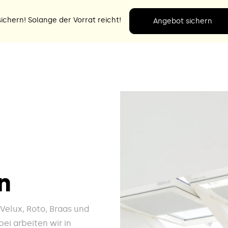
ichern! Solange der Vorrat reicht!
Angebot sichern
n
e Velux, Roto, Braas und
ei arbeiten wir in