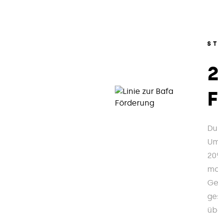
S
Du
Um
20
ma
Ge
ge
üb