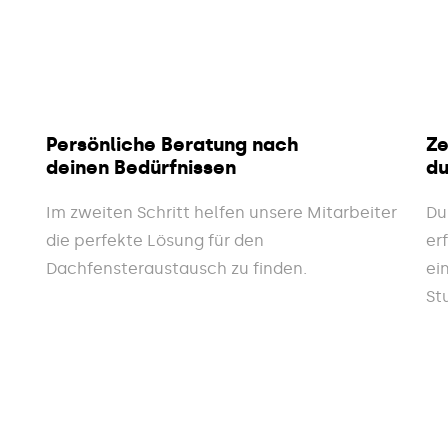
Persönliche Beratung nach
Ze
deinen Bedürfnissen
du
Im zweiten Schritt helfen unsere Mitarbeiter
Du
die perfekte Lösung für den
er
Dachfensteraustausch zu finden.
ei
St