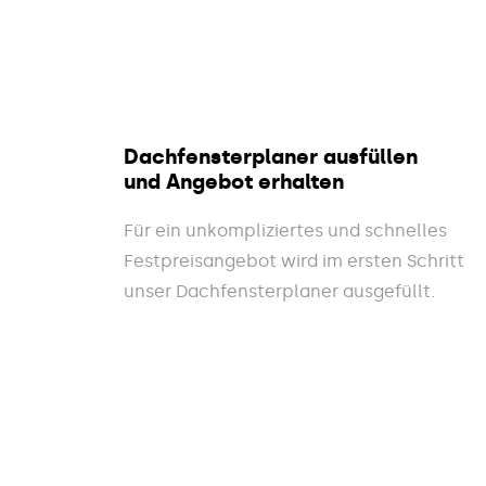
Dachfensterplaner ausfüllen
und Angebot erhalten
Für ein unkompliziertes und schnelles
Festpreisangebot wird im ersten Schritt
unser Dachfensterplaner ausgefüllt.