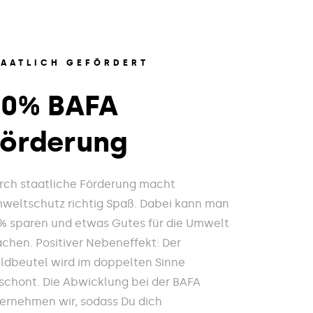
TAATLICH GEFÖRDERT
20% BAFA
Förderung
rch staatliche Förderung macht
weltschutz richtig Spaß. Dabei kann man
% sparen und etwas Gutes für die Umwelt
chen. Positiver Nebeneffekt: Der
ldbeutel wird im doppelten Sinne
schont. Die Abwicklung bei der BAFA
ernehmen wir, sodass Du dich