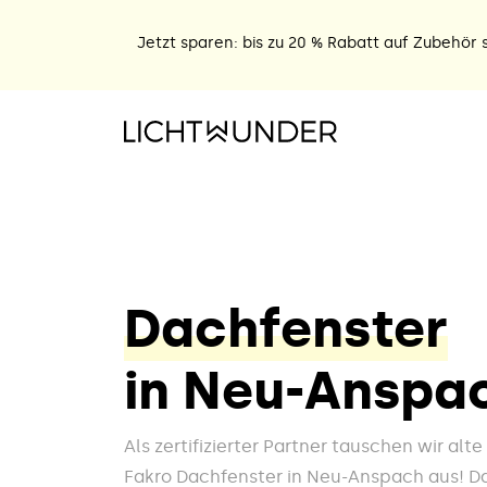
Jetzt sparen: bis zu 20 % Rabatt auf Zubehör s
Dachfenster
in Neu-Anspa
Als zertifizierter Partner tauschen wir alt
Fakro Dachfenster in Neu-Anspach aus! Da