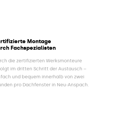
rtifizierte Montage
rch Fachspezialisten
rch die zertifizierten Werksmonteure
folgt im dritten Schritt der Austausch –
nfach und bequem innerhalb von zwei
unden pro Dachfenster in Neu-Anspach.