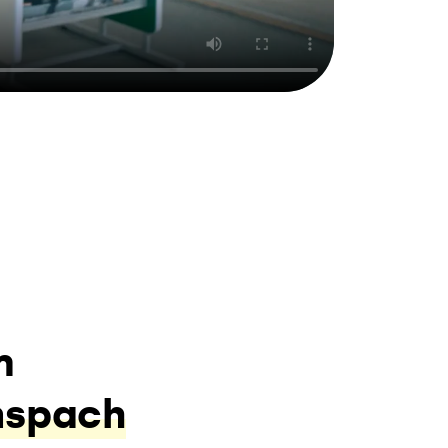
m
nspach