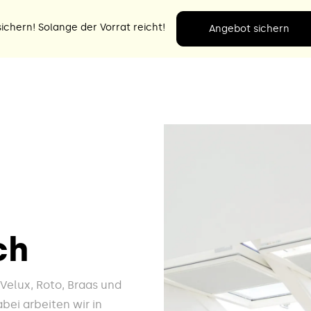
ichern! Solange der Vorrat reicht!
Angebot sichern
ch
e Velux, Roto, Braas und
bei arbeiten wir in