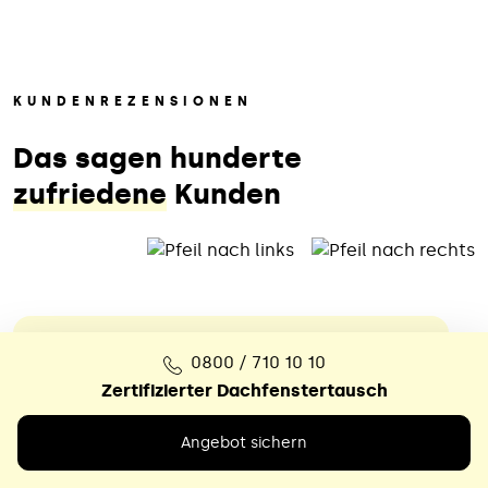
KUNDENREZENSIONEN
Das sagen hunderte
zufriedene
Kunden
0800 / 710 10 10
Zertifizierter Dachfenstertausch
Das war ein echter Glücksfall
Angebot sichern
Nach dem völlig überzogenen
Kostenvoranschlag eines örtlichen