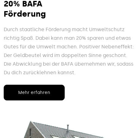
20% BAFA
Förderung
Durch staatliche Förderung macht Umweltschutz
richtig Spaß. Dabei kann man 20% sparen und etwas
Gutes für die Umwelt machen. Positiver Nebeneffekt:
Der Geldbeutel wird im doppelten Sinne geschont.
Die Abwicklung bei der BAFA übernehmen wir, sodass
Du dich zurücklehnen kannst.
Mehr erfahren