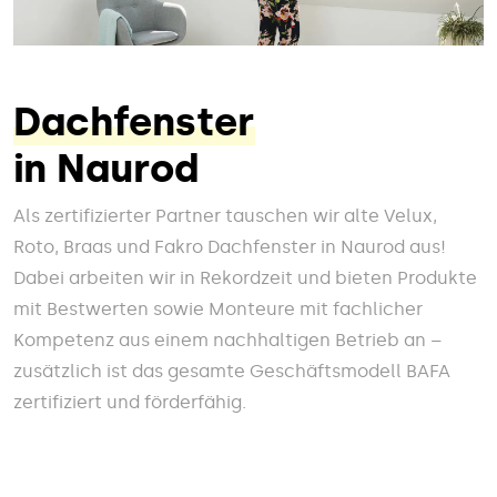
Dachfenster
in Naurod
Als zertifizierter Partner tauschen wir alte Velux,
Roto, Braas und Fakro Dachfenster in Naurod aus!
Dabei arbeiten wir in Rekordzeit und bieten Produkte
mit Bestwerten sowie Monteure mit fachlicher
Kompetenz aus einem nachhaltigen Betrieb an –
zusätzlich ist das gesamte Geschäftsmodell BAFA
zertifiziert und förderfähig.