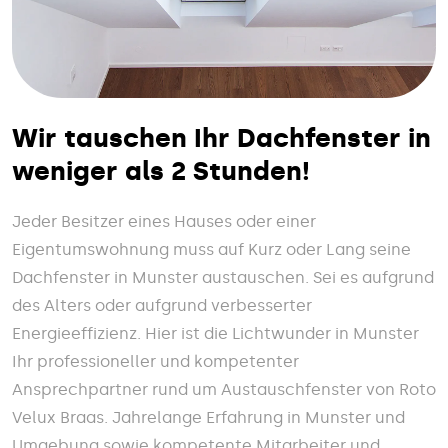
Wir tauschen Ihr Dachfenster in
weniger als 2 Stunden!
Jeder Besitzer eines Hauses oder einer
Eigentumswohnung muss auf Kurz oder Lang seine
Dachfenster in Munster austauschen. Sei es aufgrund
des Alters oder aufgrund verbesserter
Energieeffizienz. Hier ist die Lichtwunder in Munster
Ihr professioneller und kompetenter
Ansprechpartner rund um Austauschfenster von Roto
Velux Braas. Jahrelange Erfahrung in Munster und
Umgebung sowie kompetente Mitarbeiter und