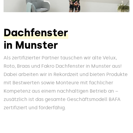
Dachfenster
in Munster
Als zertifizierter Partner tauschen wir alte Velux,
Roto, Braas und Fakro Dachfenster in Munster aus!
Dabei arbeiten wir in Rekordzeit und bieten Produkte
mit Bestwerten sowie Monteure mit fachlicher
Kompetenz aus einem nachhaltigen Betrieb an –
zusätzlich ist das gesamte Geschäftsmodell BAFA
zertifiziert und förderfähig.