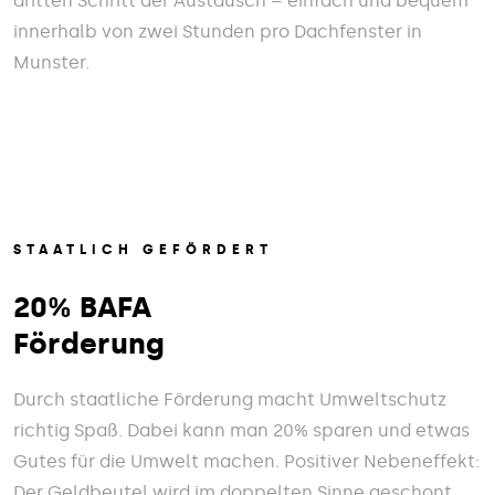
dritten Schritt der Austausch – einfach und bequem
innerhalb von zwei Stunden pro Dachfenster in
Munster.
STAATLICH GEFÖRDERT
20% BAFA
Förderung
Durch staatliche Förderung macht Umweltschutz
richtig Spaß. Dabei kann man 20% sparen und etwas
Gutes für die Umwelt machen. Positiver Nebeneffekt:
Der Geldbeutel wird im doppelten Sinne geschont.