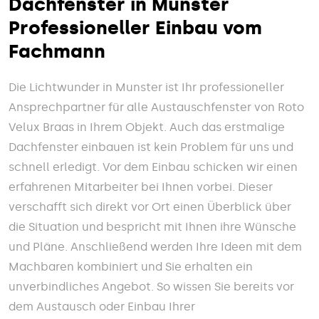
Dachfenster in Munster
Professioneller Einbau vom
Fachmann
Die Lichtwunder in Munster ist Ihr professioneller
Ansprechpartner für alle Austauschfenster von Roto
Velux Braas in Ihrem Objekt. Auch das erstmalige
Dachfenster einbauen ist kein Problem für uns und
schnell erledigt. Vor dem Einbau schicken wir einen
erfahrenen Mitarbeiter bei Ihnen vorbei. Dieser
verschafft sich direkt vor Ort einen Überblick über
die Situation und bespricht mit Ihnen ihre Wünsche
und Pläne. Anschließend werden Ihre Ideen mit dem
Machbaren kombiniert und Sie erhalten ein
unverbindliches Angebot. So wissen Sie bereits vor
dem Austausch oder Einbau Ihrer