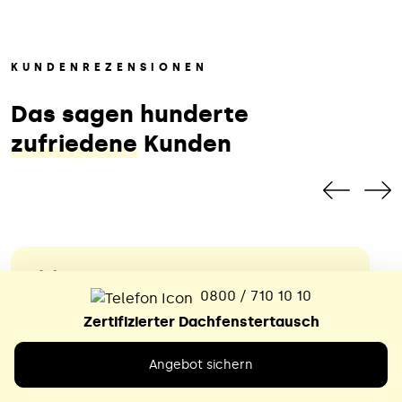
KUNDENREZENSIONEN
Das sagen hunderte
zufriedene
Kunden
0800 / 710 10 10
Das war ein echter Glücksfall
Zertifizierter Dachfenstertausch
Nach dem völlig überzogenen
Angebot sichern
Kostenvoranschlag eines örtlichen