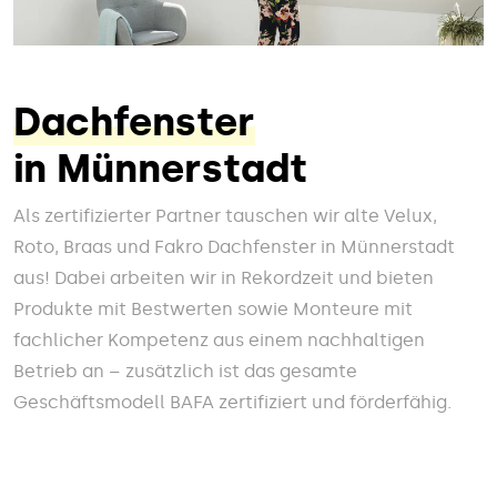
Dachfenster
in Münnerstadt
Als zertifizierter Partner tauschen wir alte Velux,
Roto, Braas und Fakro Dachfenster in Münnerstadt
aus! Dabei arbeiten wir in Rekordzeit und bieten
Produkte mit Bestwerten sowie Monteure mit
fachlicher Kompetenz aus einem nachhaltigen
Betrieb an – zusätzlich ist das gesamte
Geschäftsmodell BAFA zertifiziert und förderfähig.