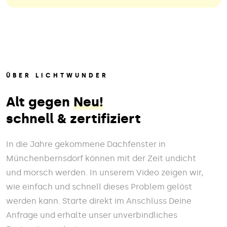
ÜBER LICHTWUNDER
Alt gegen
Neu!
schnell & zertifiziert
In die Jahre gekommene Dachfenster in
Münchenbernsdorf können mit der Zeit undicht
und morsch werden. In unserem Video zeigen wir,
wie einfach und schnell dieses Problem gelöst
werden kann. Starte direkt im Anschluss Deine
Anfrage und erhalte unser unverbindliches