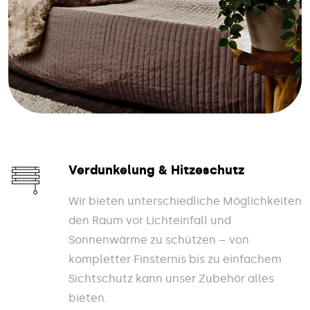
Verdunkelung & Hitzeschutz
Wir bieten unterschiedliche Möglichkeiten
den Raum vor Lichteinfall und
Sonnenwärme zu schützen – von
kompletter Finsternis bis zu einfachem
Sichtschutz kann unser Zubehör alles
bieten.