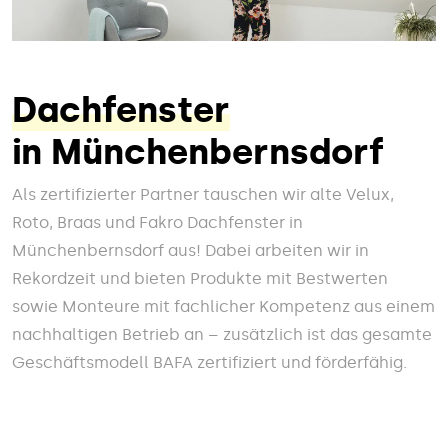
Dachfenster
in Münchenbernsdorf
Als zertifizierter Partner tauschen wir alte Velux,
Roto, Braas und Fakro Dachfenster in
Münchenbernsdorf aus! Dabei arbeiten wir in
Rekordzeit und bieten Produkte mit Bestwerten
sowie Monteure mit fachlicher Kompetenz aus einem
nachhaltigen Betrieb an – zusätzlich ist das gesamte
Geschäftsmodell BAFA zertifiziert und förderfähig.