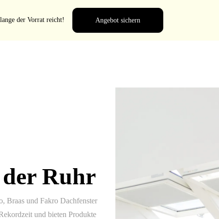
lange der Vorrat reicht!
Angebot sichern
 der Ruhr
oto, Braas und Fakro Dachfenster
 Rekordzeit und bieten Produkte