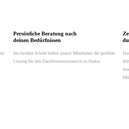
Persönliche Beratung nach
Ze
deinen Bedürfnissen
du
bot
Im zweiten Schritt helfen unsere Mitarbeiter die perfekte
Dur
Lösung für den Dachfensteraustausch zu finden.
dri
inn
Müh