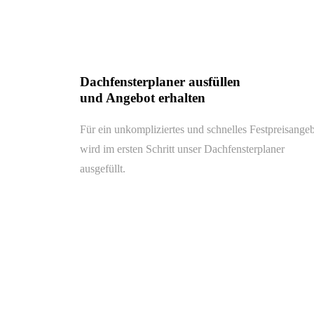
Dachfensterplaner ausfüllen
und Angebot erhalten
Für ein unkompliziertes und schnelles Festpreisange
wird im ersten Schritt unser Dachfensterplaner
ausgefüllt.