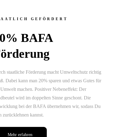
TAATLICH GEFÖRDERT
20% BAFA
örderung
ch staatliche Förderung macht Umweltschutz richtig
ß. Dabei kann man 20% sparen und etwas Gutes für
 Umwelt machen. Positiver Nebeneffekt: Der
dbeutel wird im doppelten Sinne geschont. Die
icklung bei der BAFA übernehmen wir, sodass Du
h zurücklehnen kannst.
Mehr erfahren