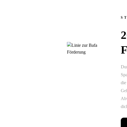
S
F
Dur
Spa
die
Gel
Abw
dic