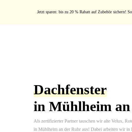
Jetzt sparen: bis zu 20 % Rabatt auf Zubehör sichern! So
Dachfenster
in Mühlheim an
Als zertifizierter Partner tauschen wir alte Velux, R
in Mühlheim an der Ruhr aus! Dabei arbeiten wir in