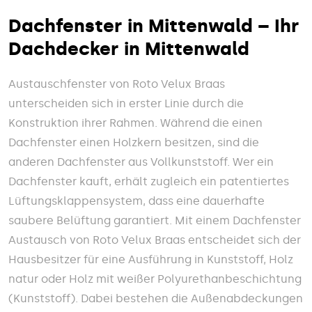
Dachfenster in Mittenwald – Ihr
Dachdecker in Mittenwald
Austauschfenster von Roto Velux Braas
unterscheiden sich in erster Linie durch die
Konstruktion ihrer Rahmen. Während die einen
Dachfenster einen Holzkern besitzen, sind die
anderen Dachfenster aus Vollkunststoff. Wer ein
Dachfenster kauft, erhält zugleich ein patentiertes
Lüftungsklappensystem, dass eine dauerhafte
saubere Belüftung garantiert. Mit einem Dachfenster
Austausch von Roto Velux Braas entscheidet sich der
Hausbesitzer für eine Ausführung in Kunststoff, Holz
natur oder Holz mit weißer Polyurethanbeschichtung
(Kunststoff). Dabei bestehen die Außenabdeckungen