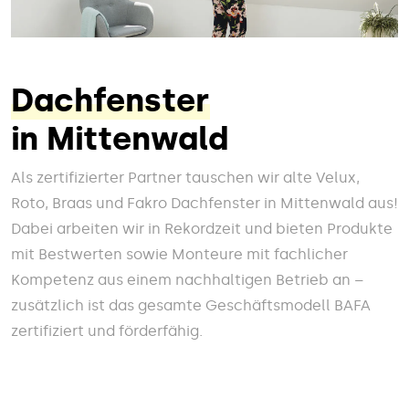
Dachfenster
in Mittenwald
Als zertifizierter Partner tauschen wir alte Velux,
Roto, Braas und Fakro Dachfenster in Mittenwald aus!
Dabei arbeiten wir in Rekordzeit und bieten Produkte
mit Bestwerten sowie Monteure mit fachlicher
Kompetenz aus einem nachhaltigen Betrieb an –
zusätzlich ist das gesamte Geschäftsmodell BAFA
zertifiziert und förderfähig.