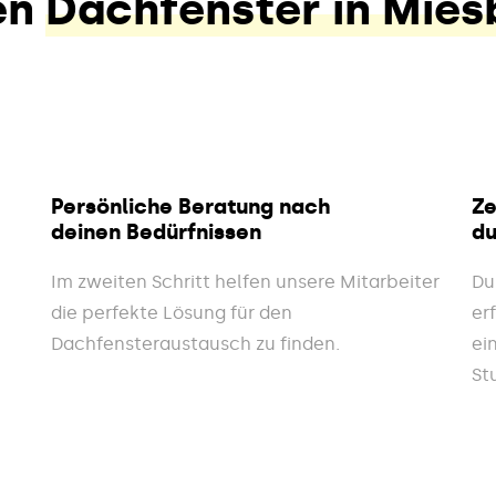
en
Dachfenster in Mie
Persönliche Beratung nach
Ze
deinen Bedürfnissen
du
Im zweiten Schritt helfen unsere Mitarbeiter
Du
die perfekte Lösung für den
er
Dachfensteraustausch zu finden.
ei
St