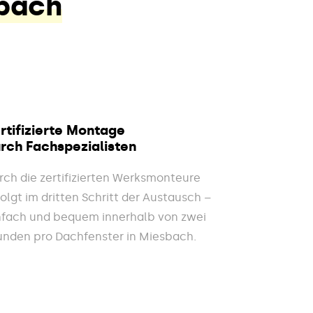
sbach
rtifizierte Montage
rch Fachspezialisten
rch die zertifizierten Werksmonteure
folgt im dritten Schritt der Austausch –
nfach und bequem innerhalb von zwei
unden pro Dachfenster in Miesbach.