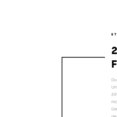
S
Du
Um
20
ma
Ge
ge