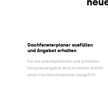
neu
Dachfensterplaner ausfüllen
und Angebot erhalten
Für ein unkompliziertes und schnelles
Festpreisangebot wird im ersten Schritt
unser Dachfensterplaner ausgefüllt.