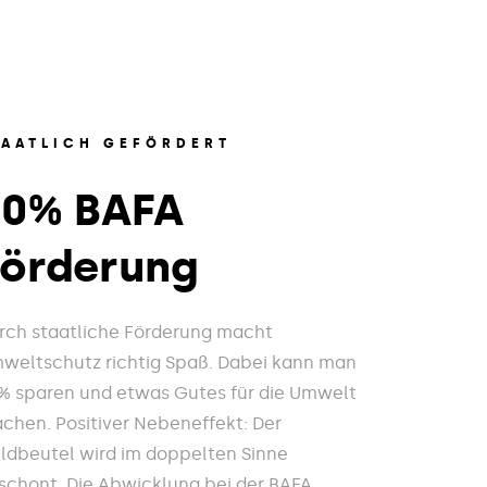
TAATLICH GEFÖRDERT
20% BAFA
Förderung
rch staatliche Förderung macht
weltschutz richtig Spaß. Dabei kann man
% sparen und etwas Gutes für die Umwelt
chen. Positiver Nebeneffekt: Der
ldbeutel wird im doppelten Sinne
schont. Die Abwicklung bei der BAFA