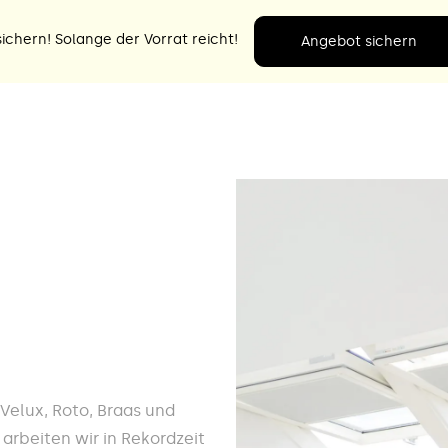
ichern! Solange der Vorrat reicht!
Angebot sichern
e Velux, Roto, Braas und
arbeiten wir in Rekordzeit