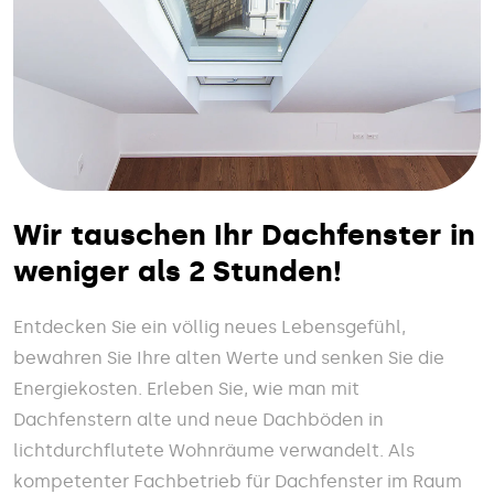
Wir tauschen Ihr Dachfenster in
weniger als 2 Stunden!
Entdecken Sie ein völlig neues Lebensgefühl,
bewahren Sie Ihre alten Werte und senken Sie die
Energiekosten. Erleben Sie, wie man mit
Dachfenstern alte und neue Dachböden in
lichtdurchflutete Wohnräume verwandelt. Als
kompetenter Fachbetrieb für Dachfenster im Raum