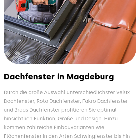
Dachfenster in Magdeburg
Durch die große Auswahl unterschiedlichster Velux
Dachfenster, Roto Dachfenster, Fakro Dachfenster
und Braas Dachfenster profitieren Sie optimal
hinsichtlich Funktion, Größe und Design. Hinzu
kommen zahlreiche Einbauvarianten wie
Flächenfenster in den Arten Schwingfenster bis hin