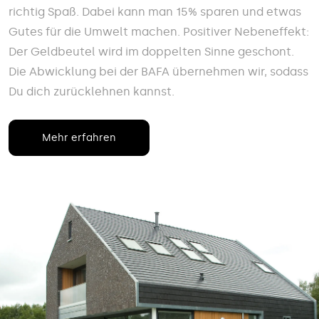
richtig Spaß. Dabei kann man 15% sparen und etwas
Gutes für die Umwelt machen. Positiver Nebeneffekt:
Der Geldbeutel wird im doppelten Sinne geschont.
Die Abwicklung bei der BAFA übernehmen wir, sodass
Du dich zurücklehnen kannst.
Mehr erfahren