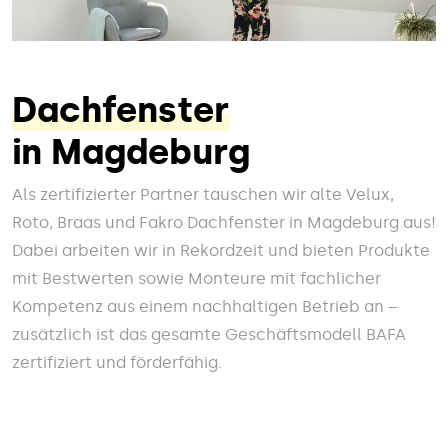
Dachfenster
in Magdeburg
Als zertifizierter Partner tauschen wir alte Velux,
Roto, Braas und Fakro Dachfenster in Magdeburg aus!
Dabei arbeiten wir in Rekordzeit und bieten Produkte
mit Bestwerten sowie Monteure mit fachlicher
Kompetenz aus einem nachhaltigen Betrieb an –
zusätzlich ist das gesamte Geschäftsmodell BAFA
zertifiziert und förderfähig.