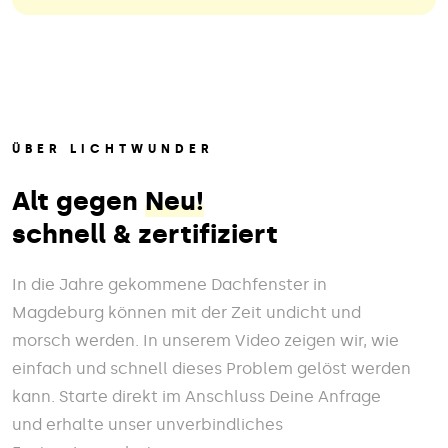
ÜBER LICHTWUNDER
Alt gegen
Neu!
schnell & zertifiziert
In die Jahre gekommene Dachfenster in
Magdeburg können mit der Zeit undicht und
morsch werden. In unserem Video zeigen wir, wie
einfach und schnell dieses Problem gelöst werden
kann. Starte direkt im Anschluss Deine Anfrage
und erhalte unser unverbindliches