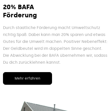
20% BAFA
Förderung
Durch staatliche Förderung macht Umweltschutz
richtig Spaß. Dabei kann man 20% sparen und etwas
Gutes für die Umwelt machen. Positiver Nebeneffekt:
Der Geldbeutel wird im doppelten Sinne geschont.
Die Abwicklung bei der BAFA übernehmen wir, sodass
Du dich zurücklehnen kannst.
Mehr erfahren