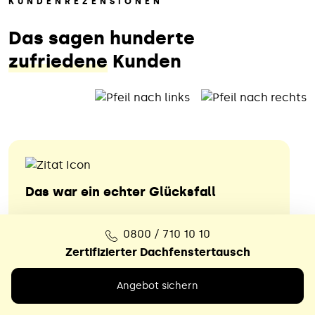
KUNDENREZENSIONEN
Das sagen hunderte
zufriedene
Kunden
Das war ein echter Glücksfall
Nach dem völlig überzogenen
0800 / 710 10 10
Kostenvoranschlag eines örtlichen
Zertifizierter Dachfenstertausch
Dachdeckerbetriebs hat sich der Meister,
vielleicht wegen kritischer Rückfragen,
Angebot sichern
nicht mehr gemeldet. Bei unserem