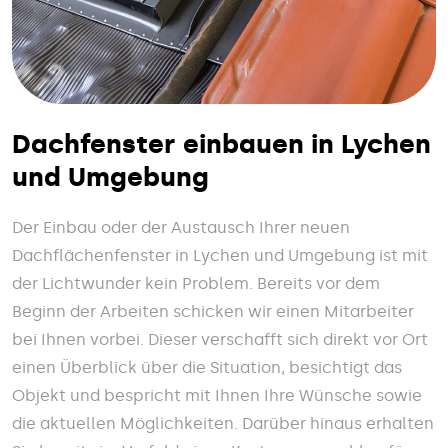
Dachfenster einbauen in Lychen
und Umgebung
Der Einbau oder der Austausch Ihrer neuen
Dachflächenfenster in Lychen und Umgebung ist mit
der Lichtwunder kein Problem. Bereits vor dem
Beginn der Arbeiten schicken wir einen Mitarbeiter
bei Ihnen vorbei. Dieser verschafft sich direkt vor Ort
einen Überblick über die Situation, besichtigt das
Objekt und bespricht mit Ihnen Ihre Wünsche sowie
die aktuellen Möglichkeiten. Darüber hinaus erhalten