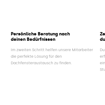
Persönliche Beratung nach
Ze
deinen Bedürfnissen
du
Im zweiten Schritt helfen unsere Mitarbeiter
Du
die perfekte Lösung für den
er
Dachfensteraustausch zu finden.
ei
St