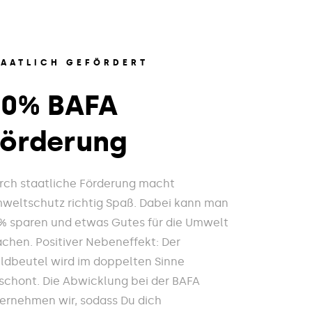
TAATLICH GEFÖRDERT
20% BAFA
Förderung
rch staatliche Förderung macht
weltschutz richtig Spaß. Dabei kann man
% sparen und etwas Gutes für die Umwelt
chen. Positiver Nebeneffekt: Der
ldbeutel wird im doppelten Sinne
schont. Die Abwicklung bei der BAFA
ernehmen wir, sodass Du dich