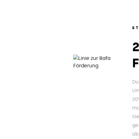
S
Du
Um
20
ma
Ge
ge
üb