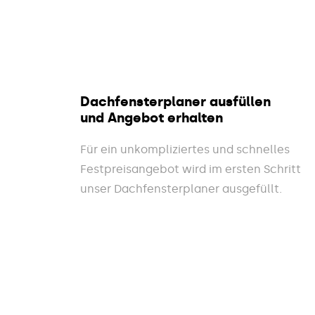
Dachfensterplaner ausfüllen
und Angebot erhalten
Für ein unkompliziertes und schnelles
Festpreisangebot wird im ersten Schritt
unser Dachfensterplaner ausgefüllt.