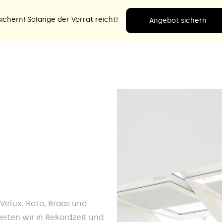
ichern! Solange der Vorrat reicht!
Angebot sichern
e Velux, Roto, Braas und
eiten wir in Rekordzeit und