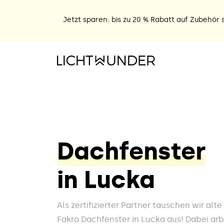
Jetzt sparen: bis zu 20 % Rabatt auf Zubehör s
Dachfenster
in Lucka
Als zertifizierter Partner tauschen wir alt
Fakro Dachfenster in Lucka aus! Dabei arb