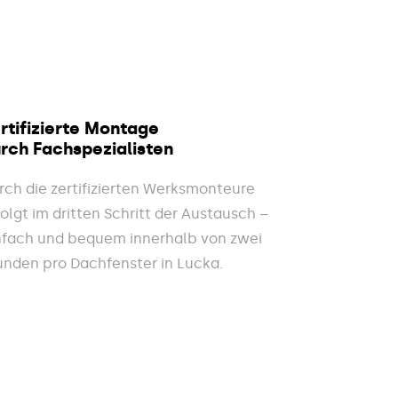
rtifizierte Montage
rch Fachspezialisten
rch die zertifizierten Werksmonteure
folgt im dritten Schritt der Austausch –
nfach und bequem innerhalb von zwei
unden pro Dachfenster in Lucka.