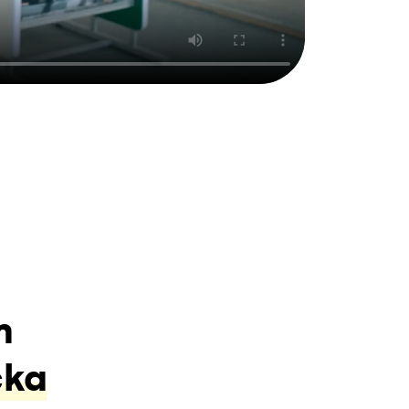
m
cka