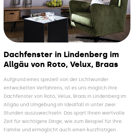
Dachfenster in Lindenberg im
Allgäu von Roto, Velux, Braas
Aufgrund eines speziell von der Lichtwunder
entwickelten Verfahrens, ist es uns möglich Ihre
Dachfenster von Roto, Velux, Braas in Lindenberg im
Allgäu und Umgebung im Idealfall in unter zwei
Stunden auszuwechseln. Das spart Ihnen wertvolle
Zeit für wichtigere Dinge, wie zum Beispiel für Ihre
Familie und ermöglicht auch einen kurzfristigen