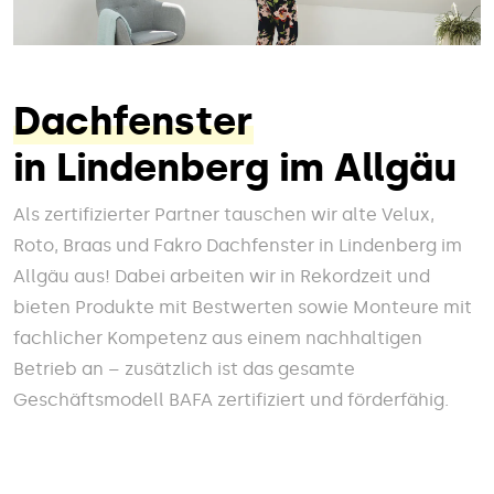
Dachfenster
in Lindenberg im Allgäu
Als zertifizierter Partner tauschen wir alte Velux,
Roto, Braas und Fakro Dachfenster in Lindenberg im
Allgäu aus! Dabei arbeiten wir in Rekordzeit und
bieten Produkte mit Bestwerten sowie Monteure mit
fachlicher Kompetenz aus einem nachhaltigen
Betrieb an – zusätzlich ist das gesamte
Geschäftsmodell BAFA zertifiziert und förderfähig.