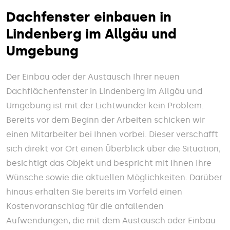
Dachfenster einbauen in
Lindenberg im Allgäu und
Umgebung
Der Einbau oder der Austausch Ihrer neuen
Dachflächenfenster in Lindenberg im Allgäu und
Umgebung ist mit der Lichtwunder kein Problem.
Bereits vor dem Beginn der Arbeiten schicken wir
einen Mitarbeiter bei Ihnen vorbei. Dieser verschafft
sich direkt vor Ort einen Überblick über die Situation,
besichtigt das Objekt und bespricht mit Ihnen Ihre
Wünsche sowie die aktuellen Möglichkeiten. Darüber
hinaus erhalten Sie bereits im Vorfeld einen
Kostenvoranschlag für die anfallenden
Aufwendungen, die mit dem Austausch oder Einbau