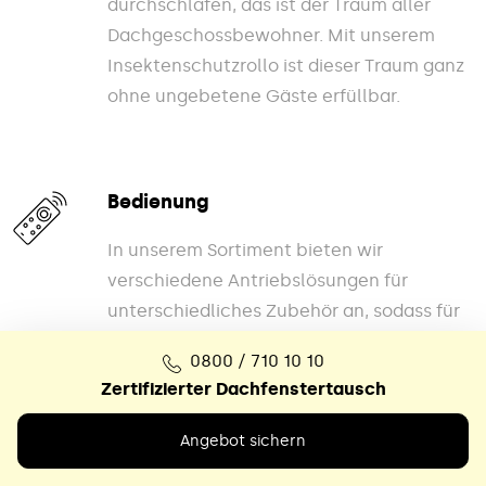
durchschlafen, das ist der Traum aller
Dachgeschossbewohner. Mit unserem
Insektenschutzrollo ist dieser Traum ganz
ohne ungebetene Gäste erfüllbar.
Bedienung
In unserem Sortiment bieten wir
verschiedene Antriebslösungen für
unterschiedliches Zubehör an, sodass für
jeden Geschmack etwas dabei ist.
0800 / 710 10 10
Zertifizierter Dachfenstertausch
Angebot sichern