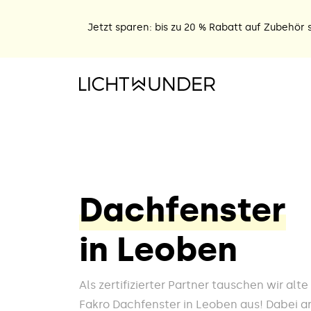
Jetzt sparen: bis zu 20 % Rabatt auf Zubehör s
Dachfenster
in Leoben
Als zertifizierter Partner tauschen wir alt
Fakro Dachfenster in Leoben aus! Dabei ar