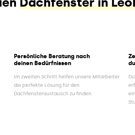
uen
Dachfenster in Le
Persönliche Beratung nach
Ze
deinen Bedürfnissen
du
Im zweiten Schritt helfen unsere Mitarbeiter
Du
die perfekte Lösung für den
er
Dachfensteraustausch zu finden.
ei
St