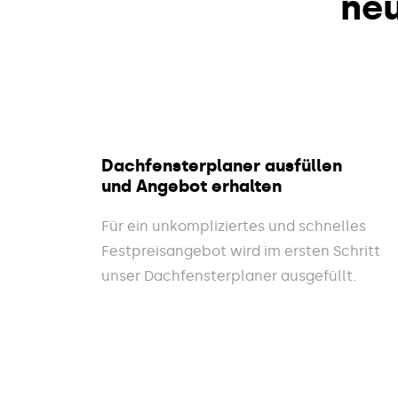
ne
Dachfensterplaner ausfüllen
und Angebot erhalten
Für ein unkompliziertes und schnelles
Festpreisangebot wird im ersten Schritt
unser Dachfensterplaner ausgefüllt.