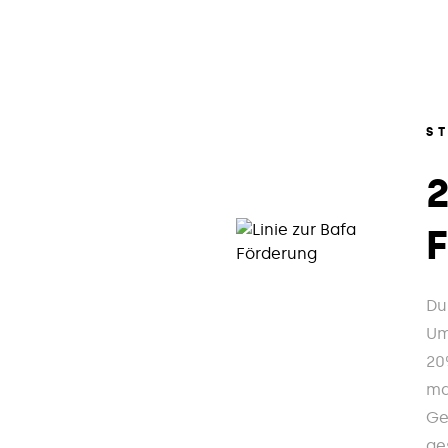
S
Du
Um
20
ma
Ge
ge