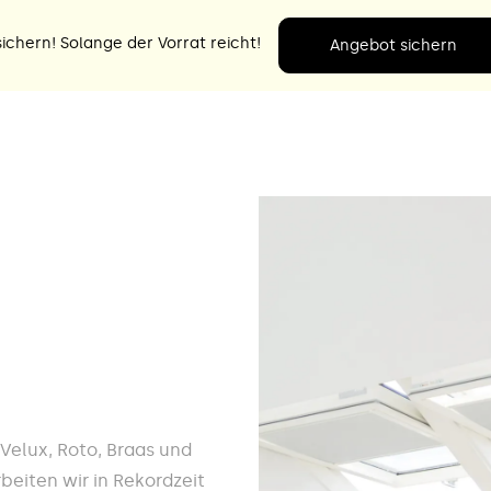
ichern! Solange der Vorrat reicht!
Angebot sichern
e Velux, Roto, Braas und
beiten wir in Rekordzeit