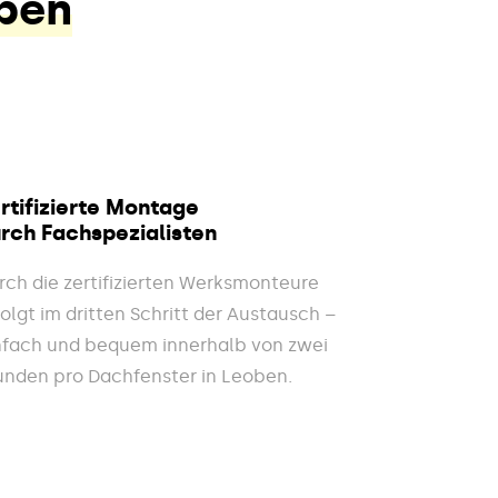
oben
rtifizierte Montage
rch Fachspezialisten
rch die zertifizierten Werksmonteure
folgt im dritten Schritt der Austausch –
nfach und bequem innerhalb von zwei
unden pro Dachfenster in Leoben.