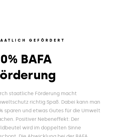
TAATLICH GEFÖRDERT
20% BAFA
Förderung
rch staatliche Förderung macht
weltschutz richtig Spaß. Dabei kann man
% sparen und etwas Gutes für die Umwelt
chen. Positiver Nebeneffekt: Der
ldbeutel wird im doppelten Sinne
schont. Die Abwicklung bei der BAFA