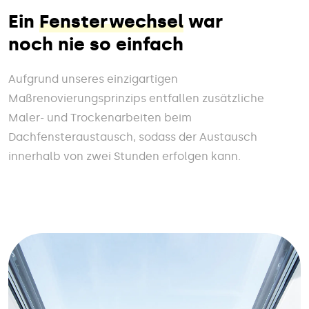
Ein
Fensterwechsel
war
noch nie so einfach
Aufgrund unseres einzigartigen
Maßrenovierungsprinzips entfallen zusätzliche
Maler- und Trockenarbeiten beim
Dachfensteraustausch, sodass der Austausch
innerhalb von zwei Stunden erfolgen kann.