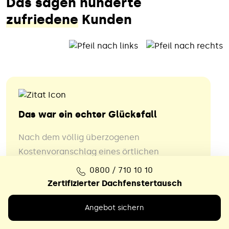
Das sagen hunderte
zufriedene
Kunden
Das war ein echter Glücksfall
Nach dem völlig überzogenen
Kostenvoranschlag eines örtlichen
Dachdeckerbetriebs hat sich der Meister,
0800 / 710 10 10
vielleicht wegen kritischer Rückfragen,
Zertifizierter Dachfenstertausch
nicht mehr gemeldet. Bei unserem
Angebot sichern
Renovierungsplänen (Badezimmer
komplett) kamen wir daher in Zeitdruck.