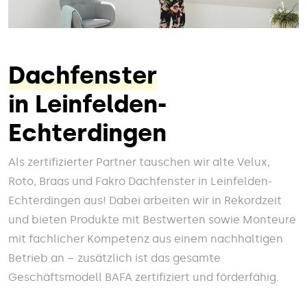
Dachfenster
in Leinfelden-
Echterdingen
Als zertifizierter Partner tauschen wir alte Velux,
Roto, Braas und Fakro Dachfenster in Leinfelden-
Echterdingen aus! Dabei arbeiten wir in Rekordzeit
und bieten Produkte mit Bestwerten sowie Monteure
mit fachlicher Kompetenz aus einem nachhaltigen
Betrieb an – zusätzlich ist das gesamte
Geschäftsmodell BAFA zertifiziert und förderfähig.