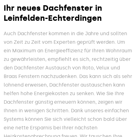
Ihr neues Dachfenster in
Leinfelden-Echterdingen
Auch Dachfenster kommen in die Jahre und sollten
von Zeit zu Zeit vom Experten geprüft werden. Um
ein Maximum an Energieeffizienz für Ihren Wohnraum
zu gewährleisten, empfiehlt es sich, rechtzeitig über
den Dachfenster Austausch von Roto, Velux und
Braas Fenstern nachzudenken. Das kann sich als sehr
lohnend erweisen, Dachfenster austauschen kann
helfen hohe Energiekosten zu senken. Wie Sie Ihre
Dachfenster günstig erneuern können, zeigen wir
Ihnen in wenigen Schritten. Dank unseres einfachen
Systems können Sie sich vielleicht schon bald über
eine nette Ersparnis bei Ihrer nächsten
Heizkostenabrechnung freuen. Wir tauschen Ihre