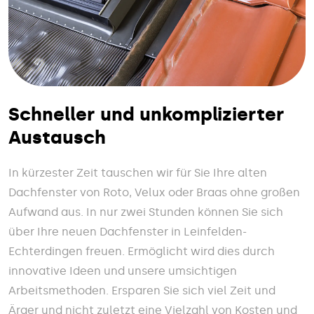
Schneller und unkomplizierter
Austausch
In kürzester Zeit tauschen wir für Sie Ihre alten
Dachfenster von Roto, Velux oder Braas ohne großen
Aufwand aus. In nur zwei Stunden können Sie sich
über Ihre neuen Dachfenster in Leinfelden-
Echterdingen freuen. Ermöglicht wird dies durch
innovative Ideen und unsere umsichtigen
Arbeitsmethoden. Ersparen Sie sich viel Zeit und
Ärger und nicht zuletzt eine Vielzahl von Kosten und