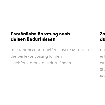
Persönliche Beratung nach
Ze
deinen Bedürfnissen
du
Im zweiten Schritt helfen unsere Mitarbeiter
Du
die perfekte Lösung für den
er
Dachfensteraustausch zu finden.
ei
St
Ro