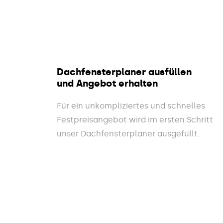
Dachfensterplaner ausfüllen
und Angebot erhalten
Für ein unkompliziertes und schnelles
Festpreisangebot wird im ersten Schritt
unser Dachfensterplaner ausgefüllt.