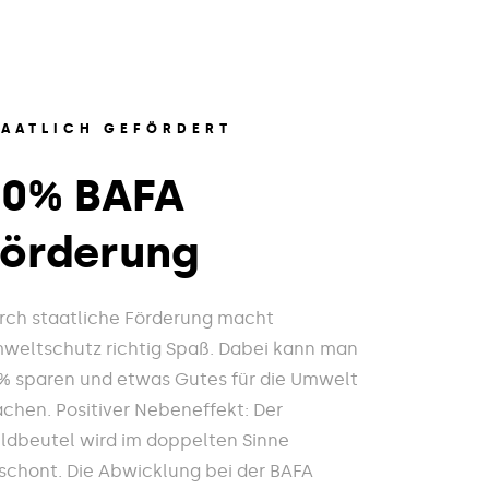
TAATLICH GEFÖRDERT
20% BAFA
Förderung
rch staatliche Förderung macht
weltschutz richtig Spaß. Dabei kann man
% sparen und etwas Gutes für die Umwelt
chen. Positiver Nebeneffekt: Der
ldbeutel wird im doppelten Sinne
schont. Die Abwicklung bei der BAFA