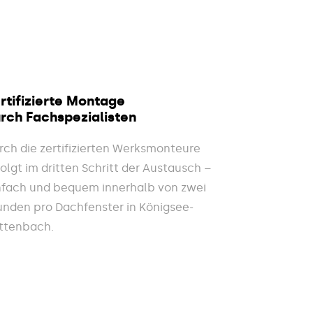
rtifizierte Montage
rch Fachspezialisten
rch die zertifizierten Werksmonteure
folgt im dritten Schritt der Austausch –
nfach und bequem innerhalb von zwei
unden pro Dachfenster in Königsee-
ttenbach.