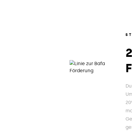
S
Du
Um
20
ma
Ge
ge