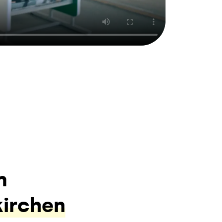
m
kirchen