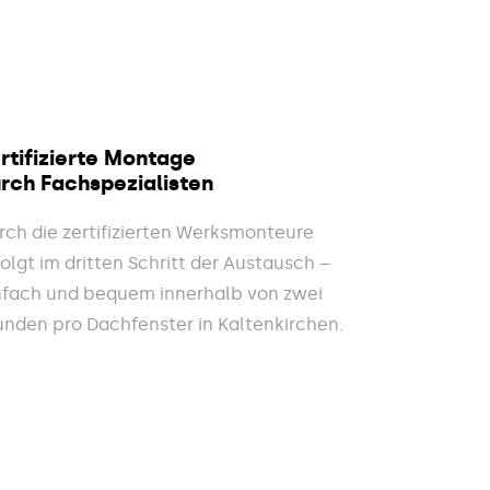
rtifizierte Montage
rch Fachspezialisten
rch die zertifizierten Werksmonteure
folgt im dritten Schritt der Austausch –
nfach und bequem innerhalb von zwei
unden pro Dachfenster in Kaltenkirchen.