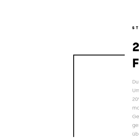
S
Du
Um
20
ma
Ge
ge
üb