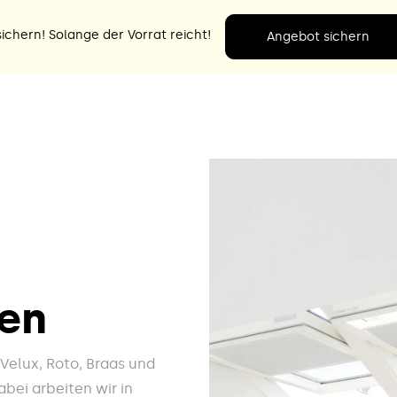
ichern! Solange der Vorrat reicht!
Angebot sichern
hen
e Velux, Roto, Braas und
bei arbeiten wir in