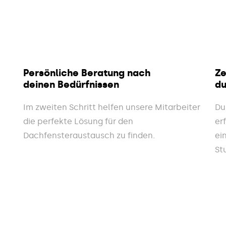
Persönliche Beratung nach
Ze
deinen Bedürfnissen
du
Im zweiten Schritt helfen unsere Mitarbeiter
Du
die perfekte Lösung für den
er
Dachfensteraustausch zu finden.
ei
St