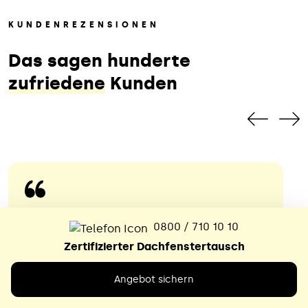
KUNDENREZENSIONEN
Das sagen hunderte
zufriedene
Kunden
Das war ein echter Glücksfall
0800 / 710 10 10
Zertifizierter Dachfenstertausch
Nach dem völlig überzogenen
Kostenvoranschlag eines örtlichen
Angebot sichern
Dachdeckerbetriebs hat sich der Meister,
vielleicht wegen kritischer Rückfragen,