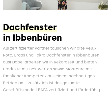
Dachfenster
in Ibbenbüren
Als zertifizierter Partner tauschen wir alte Velux,
Roto, Braas und Fakro Dachfenster in Ibbenbüren
aus! Dabei arbeiten wir in Rekordzeit und bieten
Produkte mit Bestwerten sowie Monteure mit
fachlicher Kompetenz aus einem nachhaltigen
Betrieb an – zusätzlich ist das gesamte
Geschäftsmodell BAFA zertifiziert und förderfähig.