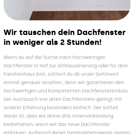
Wir tauschen dein Dachfenster
in weniger als 2 Stunden!
Wenn du auf der Suche nach hochwertigen
Dachfenster in Hof zur Altbausanierung oder für dein
Familienhaus bist, solltest du dir unser Sortiment
einmal genauer ansehen, denn wir garantieren den
hochwertigen und kompetenten Dachfenstereinbau.
Der Austausch von alten Dachfenstern gelingt mit
unserer Erfahrung besonders einfach. Der Vorteil
daran ist, dass wir deine alte Innenverkleidung
beibehalten, wenn wir das neue Dachfenster
einbauen. Aufgrund dieser Herangehensweise sparen