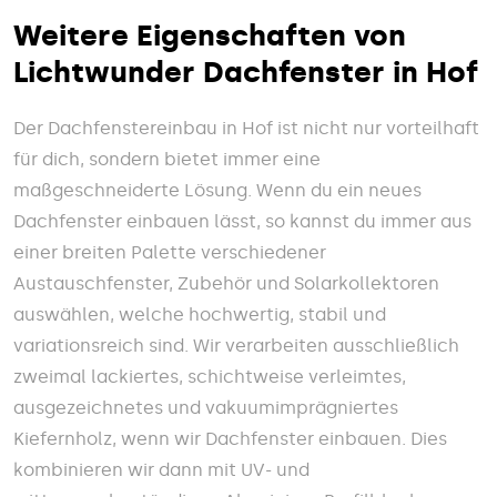
Weitere Eigenschaften von
Lichtwunder Dachfenster in Hof
Der Dachfenstereinbau in Hof ist nicht nur vorteilhaft
für dich, sondern bietet immer eine
maßgeschneiderte Lösung. Wenn du ein neues
Dachfenster einbauen lässt, so kannst du immer aus
einer breiten Palette verschiedener
Austauschfenster, Zubehör und Solarkollektoren
auswählen, welche hochwertig, stabil und
variationsreich sind. Wir verarbeiten ausschließlich
zweimal lackiertes, schichtweise verleimtes,
ausgezeichnetes und vakuumimprägniertes
Kiefernholz, wenn wir Dachfenster einbauen. Dies
kombinieren wir dann mit UV- und