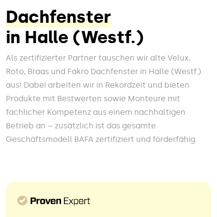
Dachfenster
in Halle (Westf.)
Als zertifizierter Partner tauschen wir alte Velux,
Roto, Braas und Fakro Dachfenster in Halle (Westf.)
aus! Dabei arbeiten wir in Rekordzeit und bieten
Produkte mit Bestwerten sowie Monteure mit
fachlicher Kompetenz aus einem nachhaltigen
Betrieb an – zusätzlich ist das gesamte
Geschäftsmodell BAFA zertifiziert und förderfähig.