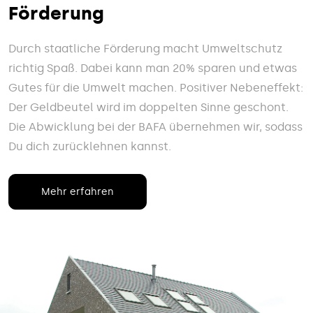
Förderung
Durch staatliche Förderung macht Umweltschutz
richtig Spaß. Dabei kann man 20% sparen und etwas
Gutes für die Umwelt machen. Positiver Nebeneffekt:
Der Geldbeutel wird im doppelten Sinne geschont.
Die Abwicklung bei der BAFA übernehmen wir, sodass
Du dich zurücklehnen kannst.
Mehr erfahren