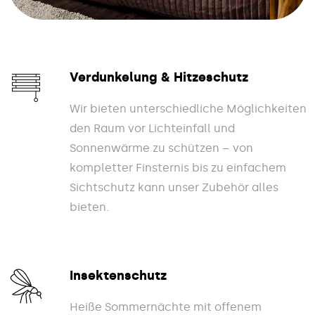
Verdunkelung & Hitzeschutz
Wir bieten unterschiedliche Möglichkeiten
den Raum vor Lichteinfall und
Sonnenwärme zu schützen – von
kompletter Finsternis bis zu einfachem
Sichtschutz kann unser Zubehör alles
bieten.
Insektenschutz
Heiße Sommernächte mit offenem