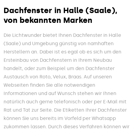
Dachfenster in Halle (Saale),
von bekannten Marken
Die Lichtwunder bietet Ihnen Dachfenster in Halle
(Saale) und Umgebung günstig von namhaften
Herstellern an. Dabei ist es egal ob es sich um den
Ersteinbau von Dachfenstern in Ihrem Neubau
handelt, oder zum Beispiel um den Dachfenster
Austausch von Roto, Velux, Braas. Auf unseren
Webseiten finden Sie alle notwendigen
Informationen und auf Wunsch stehen wir Ihnen
natürlich auch gerne telefonisch oder per E-Mail mit
Rat und Tat zur Seite. Die Etiketten Ihrer Dachfenster
können Sie uns bereits im Vorfeld per Whatsapp
zukommen lassen. Durch dieses Verfahren können wir