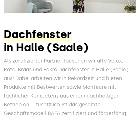
Dachfenster
in Halle (Saale)
Als zertifizierter Partner tauschen wir alte Velux,
Roto, Braas und Fakro Dachfenster in Halle (Saale)
aus! Dabei arbeiten wir in Rekordzeit und bieten
Produkte mit Bestwerten sowie Monteure mit
fachlicher Kompetenz aus einem nachhaltigen
Betrieb an – zusätzlich ist das gesamte
Geschäftsmodell BAFA zertifiziert und förderfähig.