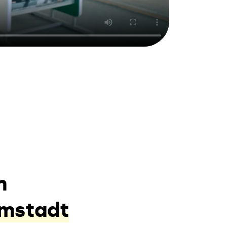
m
Umstadt