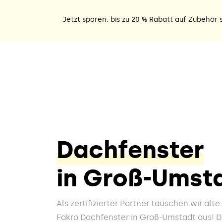
Jetzt sparen: bis zu 20 % Rabatt auf Zubehör s
Dachfenster
in Groß-Umst
Als zertifizierter Partner tauschen wir alt
Fakro Dachfenster in Groß-Umstadt aus! Da