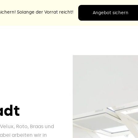
ichern! Solange der Vorrat reicht!
Angebot sichern
adt
e Velux, Roto, Braas und
bei arbeiten wir in