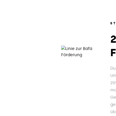
S
Du
Um
20
ma
Ge
ge
üb