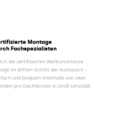
rtifizierte Montage
rch Fachspezialisten
rch die zertifizierten Werksmonteure
folgt im dritten Schritt der Austausch –
nfach und bequem innerhalb von zwei
unden pro Dachfenster in Groß-Umstadt.