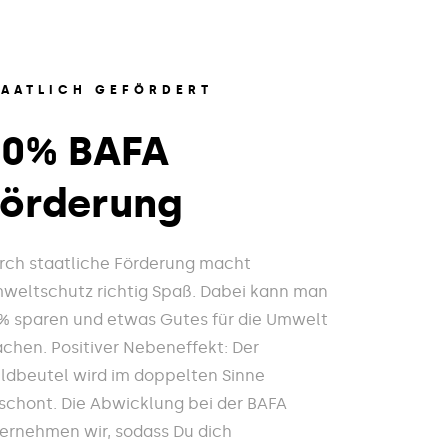
TAATLICH GEFÖRDERT
20% BAFA
Förderung
rch staatliche Förderung macht
weltschutz richtig Spaß. Dabei kann man
% sparen und etwas Gutes für die Umwelt
chen. Positiver Nebeneffekt: Der
ldbeutel wird im doppelten Sinne
schont. Die Abwicklung bei der BAFA
ernehmen wir, sodass Du dich