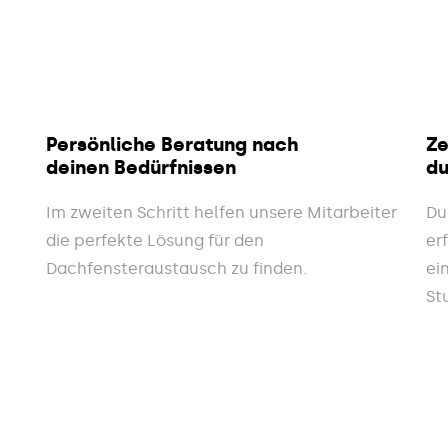
Persönliche Beratung nach
Ze
deinen Bedürfnissen
du
Im zweiten Schritt helfen unsere Mitarbeiter
Du
die perfekte Lösung für den
er
Dachfensteraustausch zu finden.
ei
St