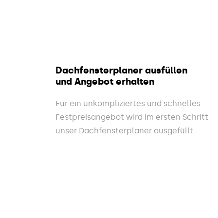
Dachfensterplaner ausfüllen
und Angebot erhalten
Für ein unkompliziertes und schnelles
Festpreisangebot wird im ersten Schritt
unser Dachfensterplaner ausgefüllt.