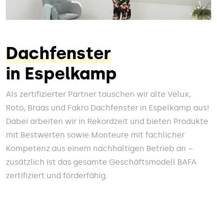
Dachfenster
in Espelkamp
Als zertifizierter Partner tauschen wir alte Velux,
Roto, Braas und Fakro Dachfenster in Espelkamp aus!
Dabei arbeiten wir in Rekordzeit und bieten Produkte
mit Bestwerten sowie Monteure mit fachlicher
Kompetenz aus einem nachhaltigen Betrieb an –
zusätzlich ist das gesamte Geschäftsmodell BAFA
zertifiziert und förderfähig.