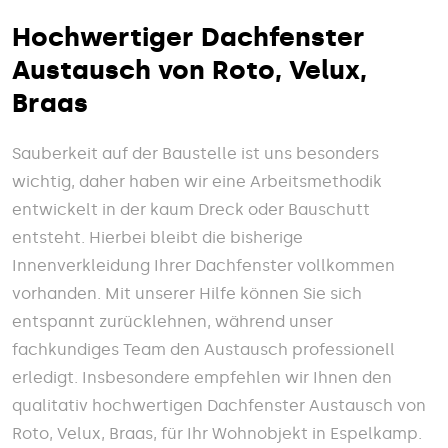
Hochwertiger Dachfenster
Austausch von Roto, Velux,
Braas
Sauberkeit auf der Baustelle ist uns besonders
wichtig, daher haben wir eine Arbeitsmethodik
entwickelt in der kaum Dreck oder Bauschutt
entsteht. Hierbei bleibt die bisherige
Innenverkleidung Ihrer Dachfenster vollkommen
vorhanden. Mit unserer Hilfe können Sie sich
entspannt zurücklehnen, während unser
fachkundiges Team den Austausch professionell
erledigt. Insbesondere empfehlen wir Ihnen den
qualitativ hochwertigen Dachfenster Austausch von
Roto, Velux, Braas, für Ihr Wohnobjekt in Espelkamp.