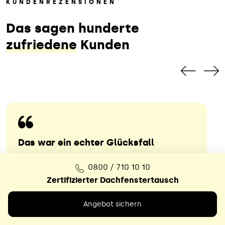
KUNDENREZENSIONEN
Das sagen hunderte
zufriedene
Kunden
Das war ein echter Glücksfall
Nach dem völlig überzogenen
0800 / 710 10 10
Kostenvoranschlag eines örtlichen
Zertifizierter Dachfenstertausch
Dachdeckerbetriebs hat sich der Meister,
Angebot sichern
vielleicht wegen kritischer Rückfragen,
nicht mehr gemeldet. Bei unserem