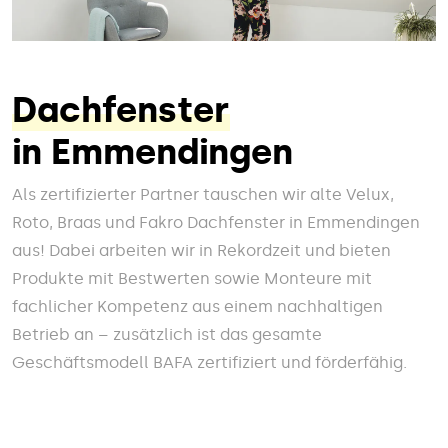
Dachfenster
in Emmendingen
Als zertifizierter Partner tauschen wir alte Velux,
Roto, Braas und Fakro Dachfenster in Emmendingen
aus! Dabei arbeiten wir in Rekordzeit und bieten
Produkte mit Bestwerten sowie Monteure mit
fachlicher Kompetenz aus einem nachhaltigen
Betrieb an – zusätzlich ist das gesamte
Geschäftsmodell BAFA zertifiziert und förderfähig.