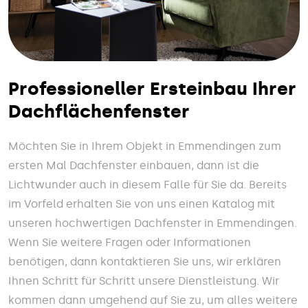
Professioneller Ersteinbau Ihrer
Dachflächenfenster
Möchten Sie in Ihrem Objekt in Emmendingen zum
ersten Mal Dachfenster einbauen, dann ist die
Lichtwunder auch in diesem Falle für Sie da. Bereits
im Vorfeld erhalten Sie von uns einen Katalog mit
unseren hochwertigen Dachfenster in Emmendingen.
Wenn Sie weitere Fragen oder Informationen
benötigen, dann kontaktieren Sie uns, wir erklären
Ihnen Schritt für Schritt unsere Dienstleistung. Wir
kommen dann umgehend auf Sie zu, um alles weitere