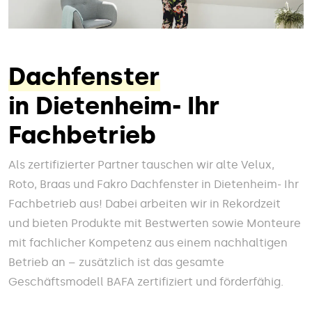
Dachfenster
in Dietenheim- Ihr
Fachbetrieb
Als zertifizierter Partner tauschen wir alte Velux,
Roto, Braas und Fakro Dachfenster in Dietenheim- Ihr
Fachbetrieb aus! Dabei arbeiten wir in Rekordzeit
und bieten Produkte mit Bestwerten sowie Monteure
mit fachlicher Kompetenz aus einem nachhaltigen
Betrieb an – zusätzlich ist das gesamte
Geschäftsmodell BAFA zertifiziert und förderfähig.