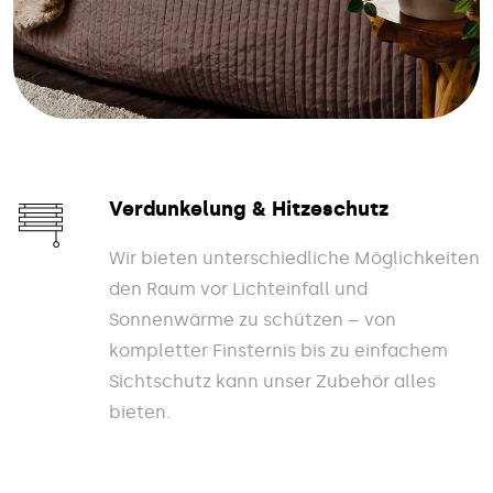
Verdunkelung & Hitzeschutz
Wir bieten unterschiedliche Möglichkeiten
den Raum vor Lichteinfall und
Sonnenwärme zu schützen – von
kompletter Finsternis bis zu einfachem
Sichtschutz kann unser Zubehör alles
bieten.