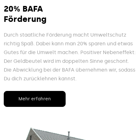
20% BAFA
Förderung
Durch staatliche Förderung macht Umweltschutz
richtig Spaß. Dabei kann man 20% sparen und etwas
Gutes für die Umwelt machen. Positiver Nebeneffekt:
Der Geldbeutel wird im doppelten Sinne geschont.
Die Abwicklung bei der BAFA übernehmen wir, sodass
Du dich zurücklehnen kannst.
Mehr erfahren