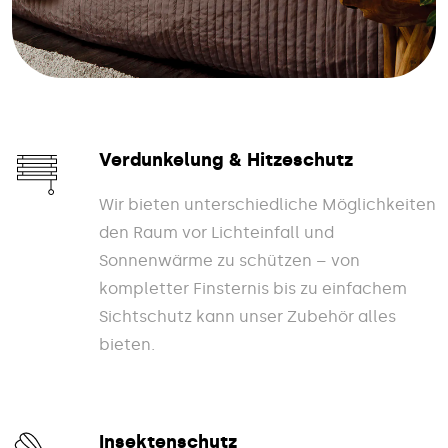
Verdunkelung & Hitzeschutz
Wir bieten unterschiedliche Möglichkeiten
den Raum vor Lichteinfall und
Sonnenwärme zu schützen – von
kompletter Finsternis bis zu einfachem
Sichtschutz kann unser Zubehör alles
bieten.
Insektenschutz