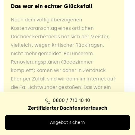
Das war ein echter Glücksfall
Nach dem völlig überzogenen
Kostenvoranschlag eines örtlichen
Dachdeckerbetriebs hat sich der Meister,
vielleicht wegen kritischer Rückfragen,
nicht mehr gemeldet. Bei unserem
Renovierungsplänen (Badezimmer
komplett) kamen wir daher in Zeitdruck.
Eher per Zufall sind wir dann im Internet auf
die Fa. Lichtwunder gestoßen. Das war ein
echter Glücksfall. Der Fensteraustausch
0800 / 710 10 10
erfolgte zeitgerecht, sauber und sehr
Zertifizierter Dachfenstertausch
akkurat.
Angebot sichern
Alle Bewertungen